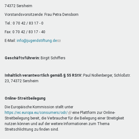
Mentoren & Projekte
74372 Sersheim
Vorstandsvorsitzende: Frau Petra Densborn
Tel.: 0 70 42 / 83 17 - 0
Schule & Beruf
Fax: 0 70 42 / 83 17 - 40
E-Mail:
info@jugendstiftung.de
(Link
sendet
Demokratie & Beteiligung
E-
Mail)
Geschäftsführerin:
Birgit Schiffers
Inhaltlich verantwortlich gemäß § 55 RStV:
Paul Nollenberger, Schloßstr.
23, 74372 Sersheim
Online-Streitbeilegung
Die Europäische Kommission stellt unter
https://ec.europa.eu/consumers/odr/
(Link
eine Plattform zur Online-
Streitbeilegung bereit, die Verbraucher für die Beilegung einer Streitigkeit
ist
nutzen können und auf der weitere Informationen zum Thema
extern)
Streitschlichtung zu finden sind.