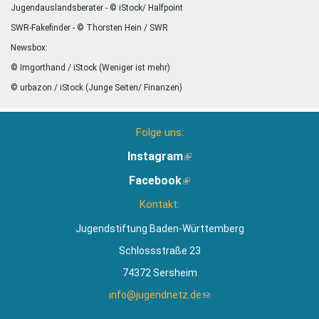
Jugendauslandsberater - © iStock/ Halfpoint
SWR-Fakefinder - © Thorsten Hein / SWR
Newsbox:
© Imgorthand / iStock (Weniger ist mehr)
© urbazon / iStock (Junge Seiten/ Finanzen)
Folge uns:
Instagram
(Link
ist
Facebook
(Link
extern)
ist
Kontakt:
extern)
Jugendstiftung Baden-Württemberg
Schlossstraße 23
74372 Sersheim
info@jugendnetz.de
(Link
sendet