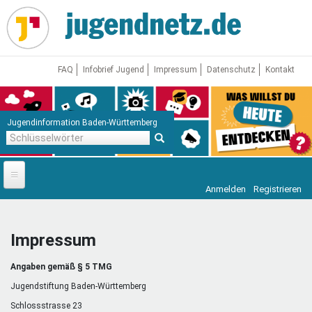
Direkt
zum
Inhalt
FAQ
Infobrief Jugend
Impressum
Datenschutz
Kontakt
Jugendinformation Baden-Württemberg
Schlüsselwörter
Anmelden
Registrieren
Startseite
News
Impressum
Jugendnetz
Angaben gemäß § 5 TMG
Freizeit & Reisen
Vor Ort
Jugendstiftung Baden-Württemberg
Schlossstrasse 23