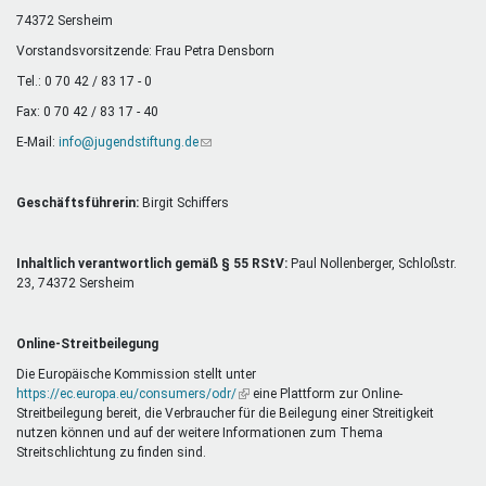
Mentoren & Projekte
74372 Sersheim
Vorstandsvorsitzende: Frau Petra Densborn
Tel.: 0 70 42 / 83 17 - 0
Schule & Beruf
Fax: 0 70 42 / 83 17 - 40
E-Mail:
info@jugendstiftung.de
(Link
sendet
Demokratie & Beteiligung
E-
Mail)
Geschäftsführerin:
Birgit Schiffers
Inhaltlich verantwortlich gemäß § 55 RStV:
Paul Nollenberger, Schloßstr.
23, 74372 Sersheim
Online-Streitbeilegung
Die Europäische Kommission stellt unter
https://ec.europa.eu/consumers/odr/
(Link
eine Plattform zur Online-
Streitbeilegung bereit, die Verbraucher für die Beilegung einer Streitigkeit
ist
nutzen können und auf der weitere Informationen zum Thema
extern)
Streitschlichtung zu finden sind.