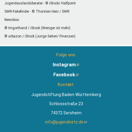
Jugendauslandsberater - © iStock/ Halfpoint
SWR-Fakefinder - © Thorsten Hein / SWR
Newsbox:
© Imgorthand / iStock (Weniger ist mehr)
© urbazon / iStock (Junge Seiten/ Finanzen)
Folge uns:
Instagram
(Link
ist
Facebook
(Link
extern)
ist
Kontakt:
extern)
Jugendstiftung Baden-Württemberg
Schlossstraße 23
74372 Sersheim
info@jugendnetz.de
(Link
sendet