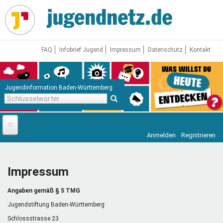
Direkt
zum
Inhalt
FAQ
Infobrief Jugend
Impressum
Datenschutz
Kontakt
Jugendinformation Baden-Württemberg
Schlüsselwörter
Anmelden
Registrieren
Startseite
News
Impressum
Jugendnetz
Angaben gemäß § 5 TMG
Freizeit & Reisen
Vor Ort
Jugendstiftung Baden-Württemberg
Schlossstrasse 23