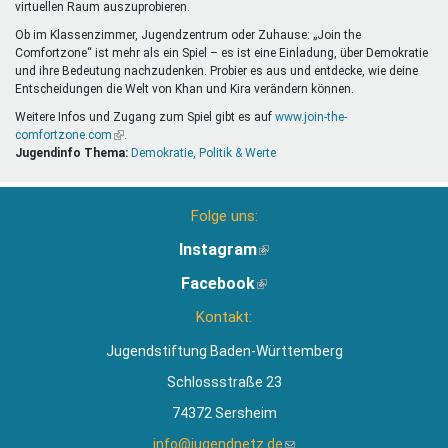
virtuellen Raum auszuprobieren.
Ob im Klassenzimmer, Jugendzentrum oder Zuhause: „Join the
Comfortzone“ ist mehr als ein Spiel – es ist eine Einladung, über Demokratie
und ihre Bedeutung nachzudenken. Probier es aus und entdecke, wie deine
Entscheidungen die Welt von Khan und Kira verändern können.
Weitere Infos und Zugang zum Spiel gibt es auf
www.join-the-
comfortzone.com
(Link
.
Jugendinfo Thema:
ist
Demokratie, Politik & Werte
extern)
Folge uns:
Instagram
(Link
ist
Facebook
(Link
extern)
ist
Kontakt:
extern)
Jugendstiftung Baden-Württemberg
Schlossstraße 23
74372 Sersheim
info@jugendnetz.de
(Link