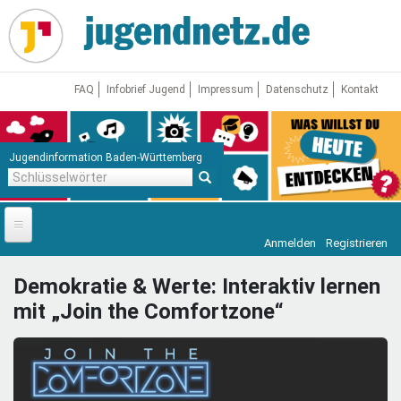
Direkt
zum
Inhalt
FAQ
Infobrief Jugend
Impressum
Datenschutz
Kontakt
Jugendinformation Baden-Württemberg
Schlüsselwörter
Anmelden
Registrieren
Startseite
Demokratie & Werte: Interaktiv lernen
News
mit „Join the Comfortzone“
Jugendnetz
Freizeit & Reisen
Vor Ort