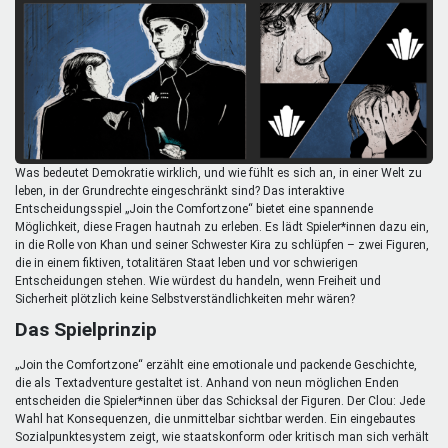
Mentoren & Projekte
Schule & Beruf
Demokratie & Beteiligung
Was bedeutet Demokratie wirklich, und wie fühlt es sich an, in einer Welt zu
leben, in der Grundrechte eingeschränkt sind? Das interaktive
Entscheidungsspiel „Join the Comfortzone“ bietet eine spannende
Möglichkeit, diese Fragen hautnah zu erleben. Es lädt Spieler*innen dazu ein,
in die Rolle von Khan und seiner Schwester Kira zu schlüpfen – zwei Figuren,
die in einem fiktiven, totalitären Staat leben und vor schwierigen
Entscheidungen stehen. Wie würdest du handeln, wenn Freiheit und
Sicherheit plötzlich keine Selbstverständlichkeiten mehr wären?
Das Spielprinzip
„Join the Comfortzone“ erzählt eine emotionale und packende Geschichte,
die als Textadventure gestaltet ist. Anhand von neun möglichen Enden
entscheiden die Spieler*innen über das Schicksal der Figuren. Der Clou: Jede
Wahl hat Konsequenzen, die unmittelbar sichtbar werden. Ein eingebautes
Sozialpunktesystem zeigt, wie staatskonform oder kritisch man sich verhält