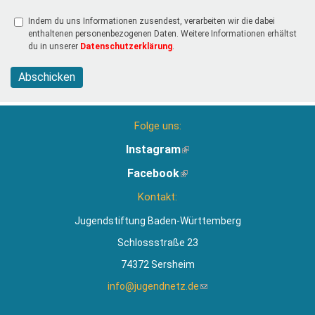
Indem du uns Informationen zusendest, verarbeiten wir die dabei
enthaltenen personenbezogenen Daten. Weitere Informationen erhältst
du in unserer
Datenschutzerklärung
.
Abschicken
Folge uns:
Instagram
(Link
ist
Facebook
(Link
extern)
ist
Kontakt:
extern)
Jugendstiftung Baden-Württemberg
Schlossstraße 23
74372 Sersheim
info@jugendnetz.de
(Link
sendet