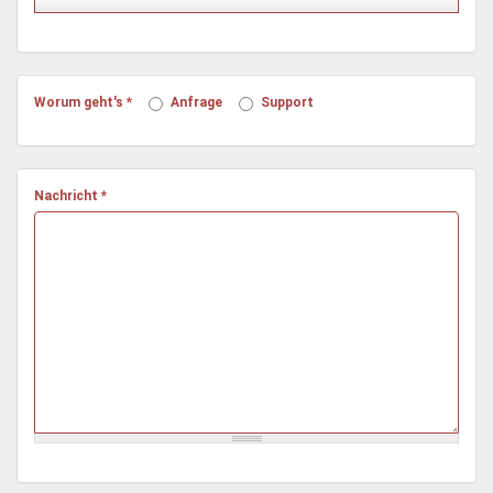
Mentoren & Projekte
Schule & Beruf
Worum geht's
*
Anfrage
Support
Demokratie & Beteiligung
Nachricht
*