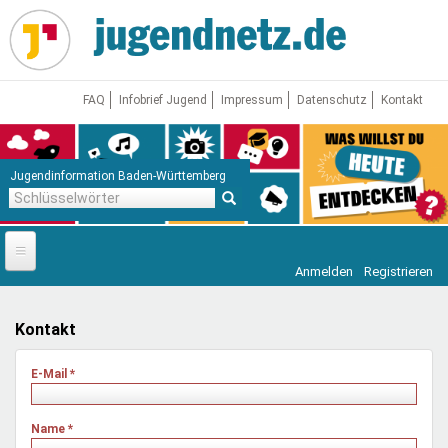
Direkt
zum
Inhalt
FAQ
Infobrief Jugend
Impressum
Datenschutz
Kontakt
Jugendinformation Baden-Württemberg
Schlüsselwörter
Anmelden
Registrieren
Startseite
News
Kontakt
Jugendnetz
E-Mail
*
Freizeit & Reisen
Vor Ort
Name
*