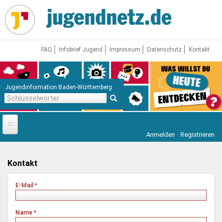
Direkt
zum
Inhalt
FAQ
Infobrief Jugend
Impressum
Datenschutz
Kontakt
Jugendinformation Baden-Württemberg
Schlüsselwörter
Anmelden
Registrieren
Startseite
News
Kontakt
Jugendnetz
E-Mail
*
Freizeit & Reisen
Vor Ort
Name
*