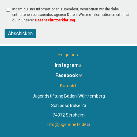
Indem du uns Informationen zusendest, verarbeiten wir die dabei
enthaltenen personenbezogenen Daten. Weitere Informationen erhältst
du in unserer
Datenschutzerklärung
.
Abschicken
Folge uns:
Instagram
(Link
ist
Facebook
(Link
extern)
ist
Kontakt:
extern)
Jugendstiftung Baden-Württemberg
Schlossstraße 23
74372 Sersheim
info@jugendnetz.de
(Link
sendet