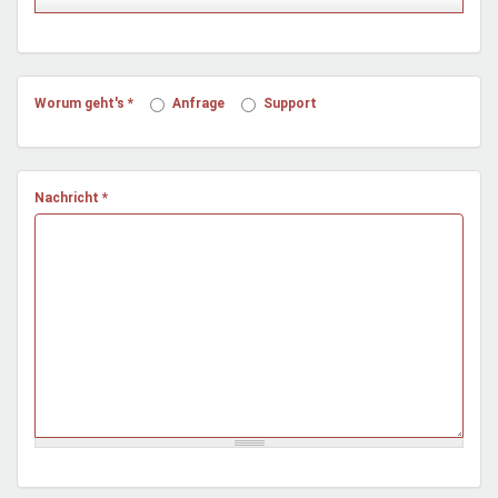
Mentoren & Projekte
Schule & Beruf
Worum geht's
*
Anfrage
Support
Demokratie & Beteiligung
Nachricht
*