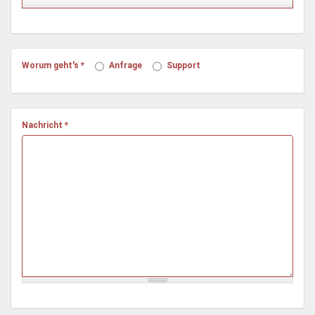
Mentoren & Projekte
Schule & Beruf
Worum geht's
*
Anfrage
Support
Demokratie & Beteiligung
Nachricht
*