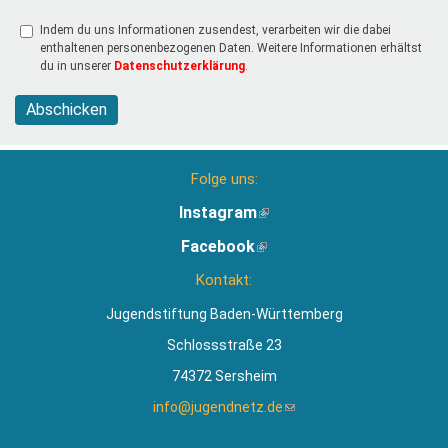
Indem du uns Informationen zusendest, verarbeiten wir die dabei
enthaltenen personenbezogenen Daten. Weitere Informationen erhältst
du in unserer
Datenschutzerklärung
.
Abschicken
Folge uns:
Instagram
(Link
ist
Facebook
(Link
extern)
ist
Kontakt:
extern)
Jugendstiftung Baden-Württemberg
Schlossstraße 23
74372 Sersheim
info@jugendnetz.de
(Link
sendet