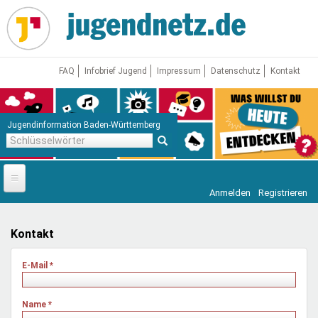
Direkt
zum
Inhalt
FAQ
Infobrief Jugend
Impressum
Datenschutz
Kontakt
Jugendinformation Baden-Württemberg
Schlüsselwörter
Anmelden
Registrieren
Startseite
News
Kontakt
Jugendnetz
E-Mail
*
Freizeit & Reisen
Vor Ort
Name
*