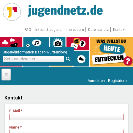
Direkt
zum
Inhalt
FAQ
Infobrief Jugend
Impressum
Datenschutz
Kontakt
Jugendinformation Baden-Württemberg
Schlüsselwörter
Anmelden
Registrieren
Startseite
News
Kontakt
Jugendnetz
E-Mail
*
Freizeit & Reisen
Vor Ort
Name
*