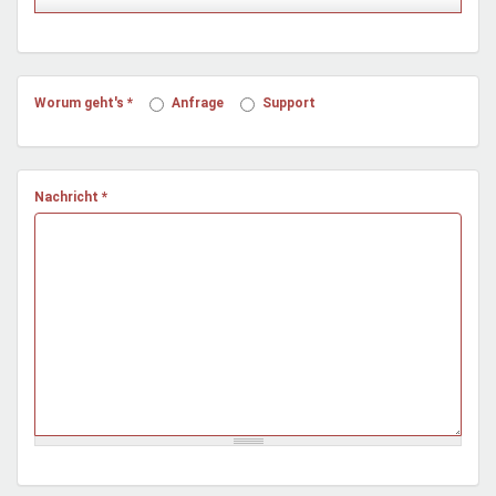
Mentoren & Projekte
Schule & Beruf
Worum geht's
*
Anfrage
Support
Demokratie & Beteiligung
Nachricht
*