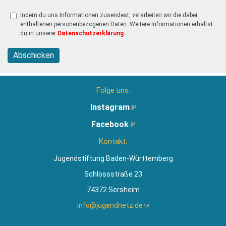
Indem du uns Informationen zusendest, verarbeiten wir die dabei
enthaltenen personenbezogenen Daten. Weitere Informationen erhältst
du in unserer
Datenschutzerklärung
.
Abschicken
Folge uns:
Instagram
(Link
ist
Facebook
(Link
extern)
ist
Kontakt:
extern)
Jugendstiftung Baden-Württemberg
Schlossstraße 23
74372 Sersheim
info@jugendnetz.de
(Link
sendet