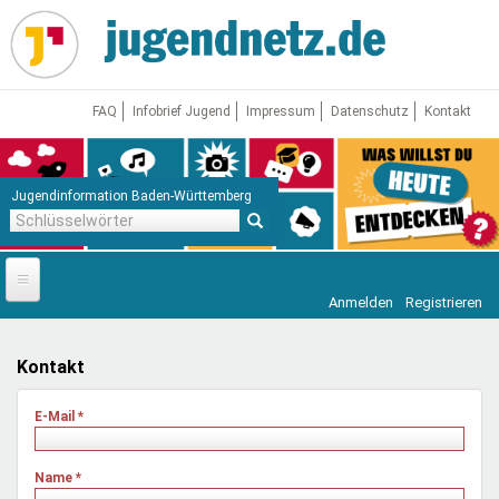
Direkt
zum
Inhalt
FAQ
Infobrief Jugend
Impressum
Datenschutz
Kontakt
Jugendinformation Baden-Württemberg
Schlüsselwörter
Anmelden
Registrieren
Startseite
News
Kontakt
Jugendnetz
E-Mail
*
Freizeit & Reisen
Vor Ort
Name
*