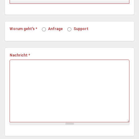
Mentoren & Projekte
Schule & Beruf
Worum geht's
*
Anfrage
Support
Demokratie & Beteiligung
Nachricht
*