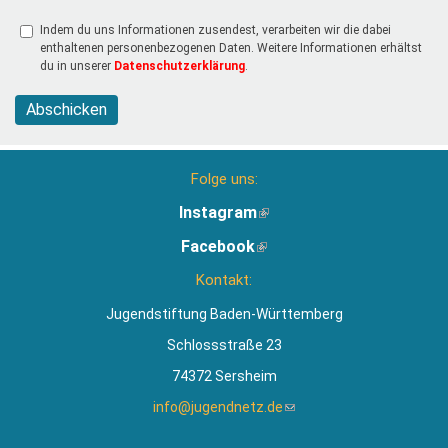
Indem du uns Informationen zusendest, verarbeiten wir die dabei
enthaltenen personenbezogenen Daten. Weitere Informationen erhältst
du in unserer
Datenschutzerklärung
.
Abschicken
Folge uns:
Instagram
(Link
ist
Facebook
(Link
extern)
ist
Kontakt:
extern)
Jugendstiftung Baden-Württemberg
Schlossstraße 23
74372 Sersheim
info@jugendnetz.de
(Link
sendet