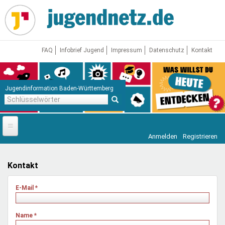
Direkt
zum
Inhalt
FAQ
Infobrief Jugend
Impressum
Datenschutz
Kontakt
Jugendinformation Baden-Württemberg
Schlüsselwörter
Anmelden
Registrieren
Startseite
News
Kontakt
Jugendnetz
E-Mail
*
Freizeit & Reisen
Vor Ort
Name
*