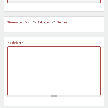
Mentoren & Projekte
Schule & Beruf
Worum geht's
*
Anfrage
Support
Demokratie & Beteiligung
Nachricht
*