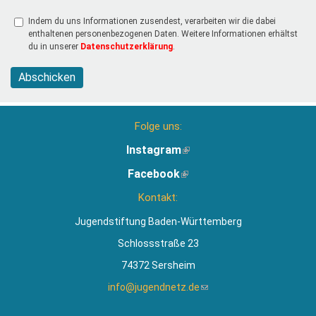
Indem du uns Informationen zusendest, verarbeiten wir die dabei
enthaltenen personenbezogenen Daten. Weitere Informationen erhältst
du in unserer
Datenschutzerklärung
.
Abschicken
Folge uns:
Instagram
(Link
ist
Facebook
(Link
extern)
ist
Kontakt:
extern)
Jugendstiftung Baden-Württemberg
Schlossstraße 23
74372 Sersheim
info@jugendnetz.de
(Link
sendet