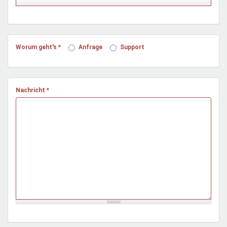
Mentoren & Projekte
Schule & Beruf
Worum geht's
*
Anfrage
Support
Demokratie & Beteiligung
Nachricht
*