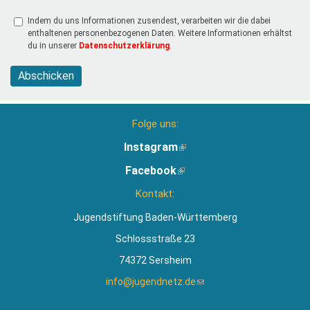
Indem du uns Informationen zusendest, verarbeiten wir die dabei
enthaltenen personenbezogenen Daten. Weitere Informationen erhältst
du in unserer
Datenschutzerklärung
.
Abschicken
Folge uns:
Instagram
(Link
ist
Facebook
(Link
extern)
ist
Kontakt:
extern)
Jugendstiftung Baden-Württemberg
Schlossstraße 23
74372 Sersheim
info@jugendnetz.de
(Link
sendet