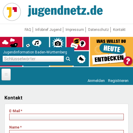
Direkt
zum
Inhalt
FAQ
Infobrief Jugend
Impressum
Datenschutz
Kontakt
Jugendinformation Baden-Württemberg
Schlüsselwörter
Anmelden
Registrieren
Startseite
News
Kontakt
Jugendnetz
E-Mail
*
Freizeit & Reisen
Vor Ort
Name
*