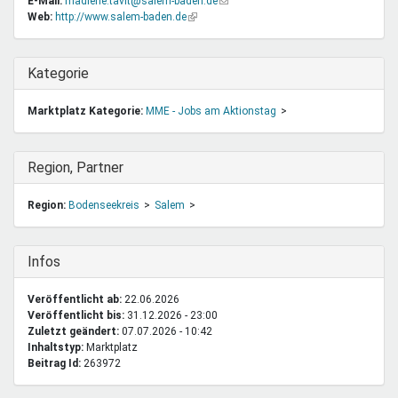
E-Mail:
madlene.tavit@salem-baden.de
(Link
Web:
http://www.salem-baden.de
(Link
sendet
ist
E-
extern)
Mail)
Ausblenden
Kategorie
Marktplatz Kategorie:
MME - Jobs am Aktionstag
Ausblenden
Region, Partner
Region:
Bodenseekreis
Salem
Ausblenden
Infos
Veröffentlicht ab:
22.06.2026
Veröffentlicht bis:
31.12.2026 - 23:00
Zuletzt geändert:
07.07.2026 - 10:42
Inhaltstyp:
marktplatz
Beitrag Id:
263972