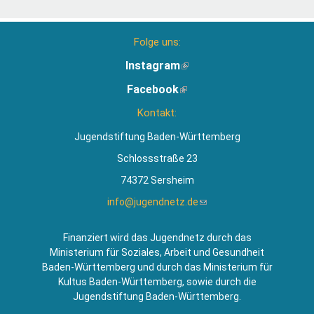
Folge uns:
Instagram
(Link
ist
Facebook
(Link
extern)
ist
Kontakt:
extern)
Jugendstiftung Baden-Württemberg
Schlossstraße 23
74372 Sersheim
info@jugendnetz.de
(Link
sendet
E-
Finanziert wird das Jugendnetz durch das
Mail)
Ministerium für Soziales, Arbeit und Gesundheit
Baden-Württemberg und durch das Ministerium für
Kultus Baden-Württemberg, sowie durch die
Jugendstiftung Baden-Württemberg.