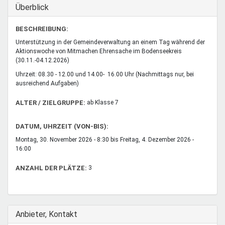
Mentoren & Projekte
Ausblenden
Überblick
BESCHREIBUNG:
Schule & Beruf
Unterstützung in der Gemeindeverwaltung an einem Tag während der
Aktionswoche von Mitmachen Ehrensache im Bodenseekreis
(30.11.-04.12.2026)
Uhrzeit: 08.30 - 12.00 und 14.00- 16.00 Uhr (Nachmittags nur, bei
Demokratie & Beteiligung
ausreichend Aufgaben)
ALTER / ZIELGRUPPE:
ab Klasse 7
DATUM, UHRZEIT (VON-BIS):
Montag, 30. November 2026 - 8:30
bis
Freitag, 4. Dezember 2026 -
16:00
ANZAHL DER PLÄTZE:
3
Ausblenden
Anbieter, Kontakt