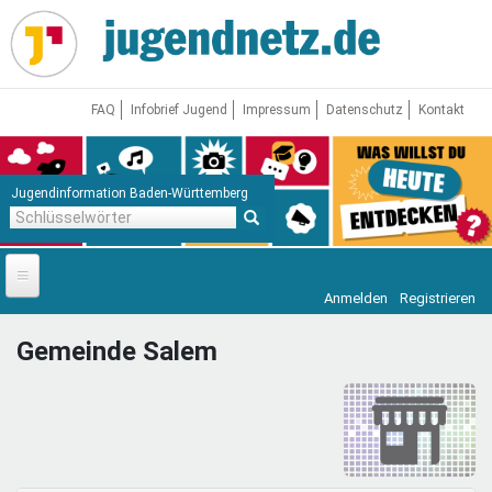
Direkt
zum
Inhalt
FAQ
Infobrief Jugend
Impressum
Datenschutz
Kontakt
Jugendinformation Baden-Württemberg
Schlüsselwörter
Anmelden
Registrieren
Startseite
Gemeinde Salem
News
Jugendnetz
Freizeit & Reisen
Vor Ort