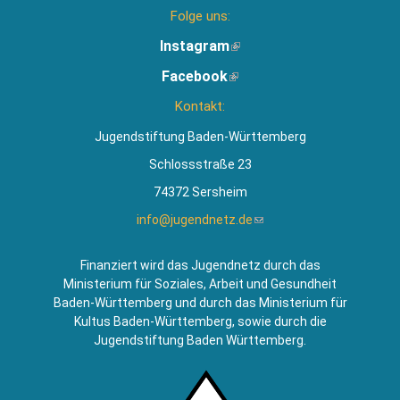
Folge uns:
Instagram
(Link
ist
Facebook
(Link
extern)
ist
Kontakt:
extern)
Jugendstiftung Baden-Württemberg
Schlossstraße 23
74372 Sersheim
info@jugendnetz.de
(Link
sendet
E-
Finanziert wird das Jugendnetz durch das
Mail)
Ministerium für Soziales, Arbeit und Gesundheit
Baden-Württemberg und durch das Ministerium für
Kultus Baden-Württemberg, sowie durch die
Jugendstiftung Baden Württemberg.