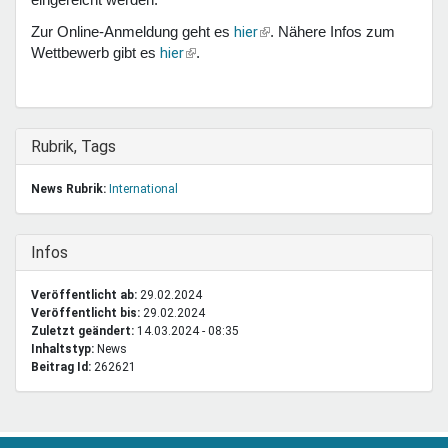
(Link
hier
Zur Online-Anmeldung geht es
. Nähere Infos zum
ist
(Link
hier
Wettbewerb gibt es
.
extern)
ist
extern)
Ausblenden
Rubrik, Tags
News Rubrik:
International
Ausblenden
Infos
Veröffentlicht ab:
29.02.2024
Veröffentlicht bis:
29.02.2024
Zuletzt geändert:
14.03.2024 - 08:35
Inhaltstyp:
news
Beitrag Id:
262621