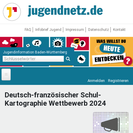
Direkt
zum
Inhalt
FAQ
Infobrief Jugend
Impressum
Datenschutz
Kontakt
Jugendinformation Baden-Württemberg
Schlüsselwörter
Anmelden
Registrieren
Startseite
Deutsch-französischer Schul-
News
Kartographie Wettbewerb 2024
Jugendnetz
Freizeit & Reisen
Vor Ort