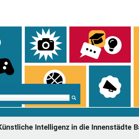
Mentoren & Projekte
Schule & Beruf
Demok
Künstliche Intelligenz in die Innenstädt
Projekte
Schulen in BW
Demok