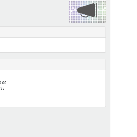
henrechte
ltcoach
darbeitsnetz
dgemeinderäte
ct! im Netz
dagentur
0:00
:33