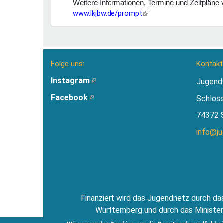
Weitere Informationen, Termine und Zeitpläne 
www.lkjbw.de/prompt
(Link
ist
extern)
Folge uns:
Kontakt
Instagram
(Link
Jugend
ist
Facebook
(Link
Schlos
extern)
ist
74372 
extern)
info@j
Finanziert wird das Jugendnetz durch das
Württemberg und durch das Minister
Jugendsti