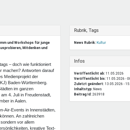
DeinDing BW
Jugendbegleiter
Mensc
Vielfaltcoach
SMpfau (SMV)
Vielfa
Umweltmentoren
SMV im Kultusportal
Jugen
Mitmachen Ehrensache
Qualipass
Jugen
Ausblenden
Rubrik, Tags
Projektfinanzierung
Junge Seiten
REspe
amm und Workshops für junge
News Rubrik:
Kultur
Jugendstiftung BW
Traumberufe
Jugen
Ausprobieren, Mitdenken und
Schülermentoren-Programme
Ausblenden
Infos
ltags – doch wie funktioniert
ihr machen? Antworten darauf
Veröffentlicht ab:
11.05.2026
tes Medienprojekt der
Veröffentlicht bis:
11.05.2026 - 0
(LKJ) Baden-Württemberg.
Zuletzt geändert:
13.05.2026 - 15
Städten im ganzen
Inhaltstyp:
news
Beitrag Id:
263918
 am 4. Juli in Freudenstadt,
ember in Aalen.
n-Air-Events in Innenstädten,
 können. An zahlreichen
, sondern vor allem
rsönlichkeiten, kreative Text-