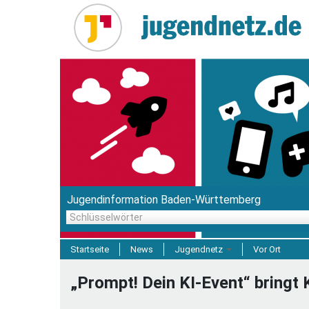
Direkt
zum
Inhalt
Jugendinformation Baden-Württemberg
Schlüsselwörter
Startseite
News
Jugendnetz
Vor Ort
Freizeit & Reisen
„Prompt! Dein KI-Event“ bringt 
Einrichtungen