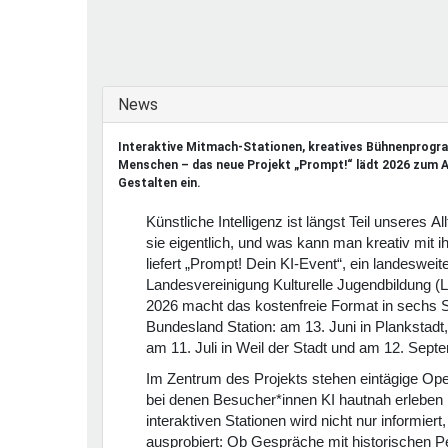
Ferienfreizeiten
Sprung ins Ausland
Ausblenden
News
Interaktive Mitmach-Stationen, kreatives Bühnenprogr
Menschen – das neue Projekt „Prompt!“ lädt 2026 zum 
Gestalten ein.
Künstliche Intelligenz ist längst Teil unseres Al
sie eigentlich, und was kann man kreativ mit 
liefert „Prompt! Dein KI-Event“, ein landeswei
Landesvereinigung Kulturelle Jugendbildung 
2026 macht das kostenfreie Format in sechs 
Bundesland Station: am 13. Juni in Plankstadt,
am 11. Juli in Weil der Stadt und am 12. Sept
Im Zentrum des Projekts stehen eintägige Ope
bei denen Besucher*innen KI hautnah erleben
interaktiven Stationen wird nicht nur informiert
ausprobiert: Ob Gespräche mit historischen Pe