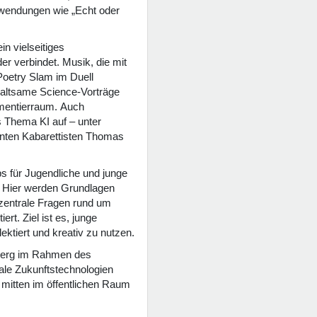
Anwendungen wie „Echt oder
n vielseitiges
r verbindet. Musik, die mit
Poetry Slam im Duell
altsame Science-Vorträge
mentierraum. Auch
s Thema KI auf – unter
nten Kabarettisten Thomas
s für Jugendliche und junge
. Hier werden Grundlagen
 zentrale Fragen rund um
t. Ziel ist es, junge
ktiert und kreativ zu nutzen.
mberg im Rahmen des
ale Zukunftstechnologien
– mitten im öffentlichen Raum