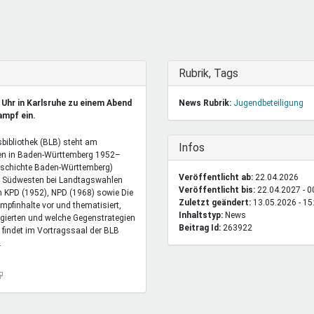
DeinDing BW
Jugendbegleiter
Mensc
Vielfaltcoach
SMpfau (SMV)
Vielfa
Umweltmentoren
SMV im Kultusportal
Jugen
Mitmachen Ehrensache
Qualipass
Jugen
Ausblenden
Rubrik, Tags
Projektfinanzierung
Junge Seiten
REspe
 Uhr in Karlsruhe zu einem Abend
News Rubrik:
Jugendbeteiligung
Jugendstiftung BW
Traumberufe
Jugen
ampf ein.
Schülermentoren-Programme
bibliothek (BLB) steht am
Ausblenden
Infos
ien in Baden-Württemberg 1952–
eschichte Baden-Württemberg)
Veröffentlicht ab:
22.04.2026
 im Südwesten bei Landtagswahlen
Veröffentlicht bis:
22.04.2027 - 0
 KPD (1952), NPD (1968) sowie Die
Zuletzt geändert:
13.05.2026 - 15
mpfinhalte vor und thematisiert,
Inhaltstyp:
news
agierten und welche Gegenstrategien
Beitrag Id:
263922
 findet im Vortragssaal der BLB
.
Link
st
xtern)