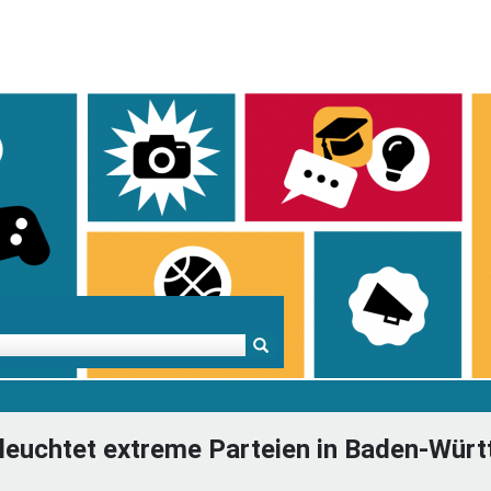
Mentoren & Projekte
Schule & Beruf
Demok
eleuchtet extreme Parteien in Baden-Wü
Projekte
Schulen in BW
Demok