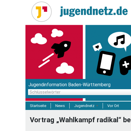
Direkt
zum
Inhalt
Jugendinformation Baden-Württemberg
Schlüsselwörter
Startseite
News
Jugendnetz
Vor Ort
Freizeit & Reisen
Vortrag „Wahlkampf radikal“ b
Einrichtungen