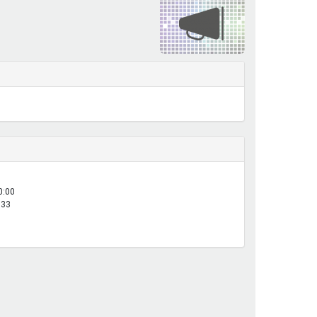
henrechte
ltcoach
darbeitsnetz
dgemeinderäte
ct! im Netz
dagentur
0:00
:33