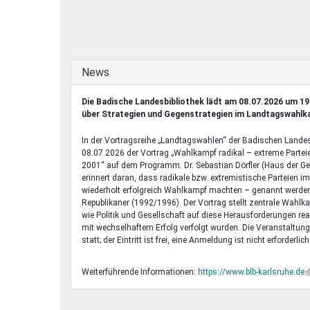
Ferienfreizeiten
Sprung ins Ausland
Ausblenden
News
Die Badische Landesbibliothek lädt am 08.07.2026 um 19
über Strategien und Gegenstrategien im Landtagswahlk
In der Vortragsreihe „Landtagswahlen“ der Badischen Landes
08.07.2026 der Vortrag „Wahlkampf radikal – extreme Parte
2001“ auf dem Programm. Dr. Sebastian Dörfler (Haus der G
erinnert daran, dass radikale bzw. extremistische Parteien
wiederholt erfolgreich Wahlkampf machten – genannt werden
Republikaner (1992/1996). Der Vortrag stellt zentrale Wahlka
wie Politik und Gesellschaft auf diese Herausforderungen re
mit wechselhaftem Erfolg verfolgt wurden. Die Veranstaltung
statt; der Eintritt ist frei, eine Anmeldung ist nicht erforderlich
Weiterführende Informationen:
https://www.blb-karlsruhe.de
(
i
e