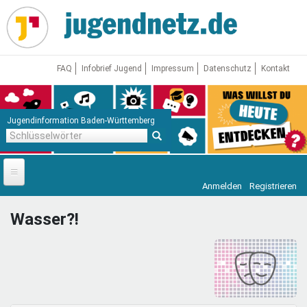
Direkt
zum
Inhalt
FAQ
Infobrief Jugend
Impressum
Datenschutz
Kontakt
Jugendinformation Baden-Württemberg
Schlüsselwörter
Anmelden
Registrieren
Startseite
Wasser?!
News
Jugendnetz
Freizeit & Reisen
Vor Ort