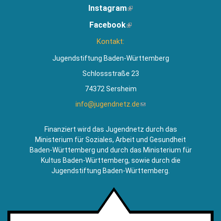
Instagram
(Link
ist
Facebook
(Link
extern)
ist
Kontakt:
extern)
Jugendstiftung Baden-Württemberg
Schlossstraße 23
74372 Sersheim
info@jugendnetz.de
(Link
sendet
E-
Finanziert wird das Jugendnetz durch das
Mail)
Ministerium für Soziales, Arbeit und Gesundheit
Baden-Württemberg und durch das Ministerium für
Kultus Baden-Württemberg, sowie durch die
Jugendstiftung Baden-Württemberg.