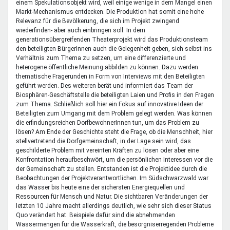
einem Spekulationsobjekt wird, weil einige wenige in dem Mangel einen
Markt-Mechanismus entdecken. Die Produktion hat somit eine hohe
Relevanz für die Bevölkerung, die sich im Projekt zwingend
wiederfinden- aber auch einbringen soll. In dem
generationsübergreifenden Theaterprojekt wird das Produktionsteam
den beteiligten BürgerInnen auch die Gelegenheit geben, sich selbst ins
Verhältnis zum Thema zu setzen, um eine differenzierte und
heterogene öffentliche Meinung abbilden zu können. Dazu werden
thematische Fragerunden in Form von Interviews mit den Beteiligten
geführt werden. Des weiteren berät und informiert das Team der
Biosphären-Geschäftstelle die beteiligten Laien und Profis in den Fragen
zum Thema. Schließlich soll hier ein Fokus auf innovative Ideen der
Beteiligten zum Umgang mit dem Problem gelegt werden. Was können
die erfindungsreichen DorfbewohnerInnen tun, um das Problem zu
lösen? Am Ende der Geschichte steht die Frage, ob die Menschheit, hier
stellvertretend die Dorfgemeinschaft, in der Lage sein wird, das
geschilderte Problem mit vereinten Kräften zu lösen oder aber eine
Konfrontation heraufbeschwört, um die persönlichen Interessen vor die
der Gemeinschaft zu stellen. Entstanden ist die Projektidee durch die
Beobachtungen der Projektverantwortlichen. Im Südschwarzwald war
das Wasser bis heute eine der sichersten Energiequellen und
Ressourcen für Mensch und Natur. Die sichtbaren Veränderungen der
letzten 10 Jahre macht allerdings deutlich, wie sehr sich dieser Status
Quo verändert hat. Beispiele dafür sind die abnehmenden
Wassermengen für die Wasserkraft, die besorgniserregenden Probleme