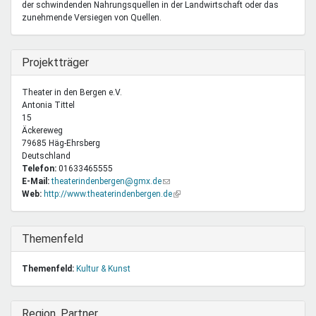
der schwindenden Nahrungsquellen in der Landwirtschaft oder das
zunehmende Versiegen von Quellen.
Ausblenden
Projektträger
Theater in den Bergen e.V.
Antonia
Tittel
15
Äckereweg
79685
Häg-Ehrsberg
Deutschland
Telefon:
01633465555
E-Mail:
theaterindenbergen@gmx.de
(Link
Web:
http://www.theaterindenbergen.de
sendet
(Link
E-
ist
Mail)
extern)
Ausblenden
Themenfeld
Themenfeld:
Kultur & Kunst
Ausblenden
Region, Partner