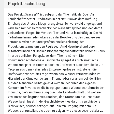
Mentoren & Projekte
Ausblenden
Projektbeschreibung
Das Projekt „Wasser?!“ ist aufgrund der Thematik als Open-Air
Landschaftstheater- Produktion in der Natur sowie dem Dorf Häg-
Schule & Beruf
Ehrsberg des Unesco Biosphärengebiets Schwarzwald angelegt und
wird sich mit der sichtbaren Not der Wasserknappheit und den damit
verbundenen Folgen für Mensch, Tier und Natur beschäftigen. Die 40
TeilnehmerInnen jeden Alters aus der Bevölkerung des Landkreises
Demokratie & Beteiligung
Lörrach werden sich unter professioneller Anleitung des
Produktionsteams um den Regisseur Arnd Heuwinkel und durch
MitarbeiterInnen der Unesco-Biosphärengeschäftsstelle Schönau - aus
ihrer persönlichen Perspektive, dem Thema nähern. Die
dokumentarisch-fiktionale Geschichte spiegelt die problematische
Wasserknappheit in einem erdachten Dorf wieder. Nachdem der letzte
Tropfen aus dem Hahn jedes Einzelnen geflossen ist, stellen die
DorfbewohnerInnen die Frage, wohin das Wasser verschwunden ist.
Hier wird der Klimawandel zum Thema. Aber vor allem soll der Blick
auf den Menschen selbst gelenkt werden, der durch den eigenen
Konsum im Privatleben, die überproportionale Wasserentnahme in der
Industrie, die Verschmutzung durch die Landwirtschaft und weitere
zivilisatorisch begründete Ursachen, das Drama um die Ressource
Wasser beeinflusst. In der Geschichte geht es darum, verschiedene
Sichtweisen, sowohl bezogen auf unseren Umgang mit dem Gut
Wasser, darzustellen, als auch zu zeigen, wie dieses Lebenselixier zu