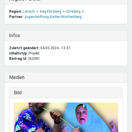
Region:
Lörrach
Häg-Ehrsberg
Ehrsberg
Partner:
Jugendstiftung Baden-Württemberg
Ausblenden
Infos
Zuletzt geändert:
04.03.2024 - 13:37
Inhaltstyp:
projekt
Beitrag Id:
262081
Ausblenden
Medien
Ausblenden
Bild