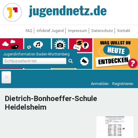
Direkt
zum
Inhalt
FAQ
Infobrief Jugend
Impressum
Datenschutz
Kontakt
Jugendinformation Baden-Württemberg
Schlüsselwörter
Anmelden
Registrieren
Startseite
Dietrich-Bonhoeffer-Schule
News
Heidelsheim
Jugendnetz
Freizeit & Reisen
Vor Ort