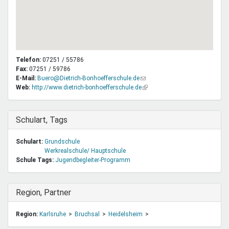
Telefon:
07251 / 55786
Fax:
07251 / 59786
E-Mail:
Buero@Dietrich-Bonhoefferschule.de
(Link
Web:
http://www.dietrich-bonhoefferschule.de
sendet
(Link
E-
ist
Mail)
extern)
Ausblenden
Schulart, Tags
Schulart:
Grundschule
Werkrealschule/ Hauptschule
Schule Tags:
Jugendbegleiter-Programm
Ausblenden
Region, Partner
Region:
Karlsruhe
Bruchsal
Heidelsheim