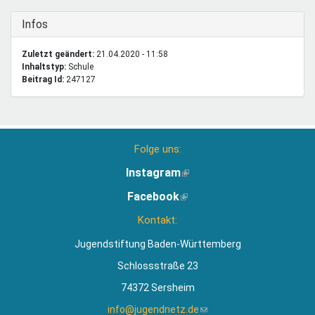
Ausblenden
Infos
Zuletzt geändert:
21.04.2020 - 11:58
Inhaltstyp:
schule
Beitrag Id:
247127
Folge uns:
Instagram
(Link
ist
Facebook
(Link
extern)
ist
Kontakt:
extern)
Jugendstiftung Baden-Württemberg
Schlossstraße 23
74372 Sersheim
info@jugendnetz.de
(Link