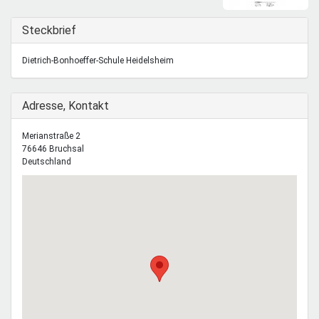
Mentoren & Projekte
Ausblenden
Steckbrief
Schule & Beruf
Dietrich-Bonhoeffer-Schule Heidelsheim
Ausblenden
Adresse, Kontakt
Demokratie & Beteiligung
Merianstraße 2
76646
Bruchsal
Deutschland