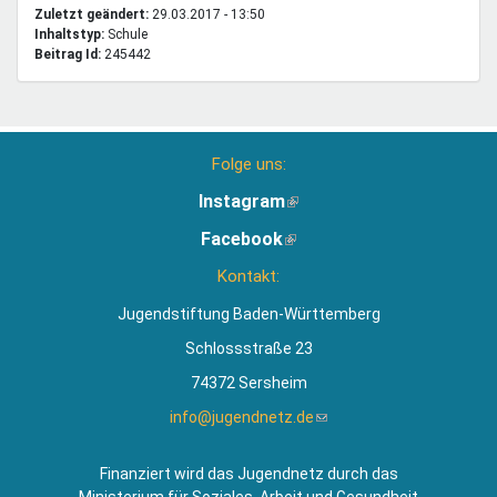
Zuletzt geändert:
29.03.2017 - 13:50
Inhaltstyp:
schule
Beitrag Id:
245442
Folge uns:
Instagram
(Link
ist
Facebook
(Link
extern)
ist
Kontakt:
extern)
Jugendstiftung Baden-Württemberg
Schlossstraße 23
74372 Sersheim
info@jugendnetz.de
(Link
sendet
E-
Finanziert wird das Jugendnetz durch das
Mail)
Ministerium für Soziales, Arbeit und Gesundheit