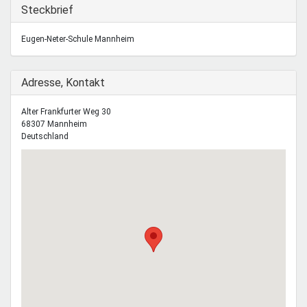
Mentoren & Projekte
Ausblenden
Steckbrief
Eugen-Neter-Schule Mannheim
Schule & Beruf
Ausblenden
Adresse, Kontakt
Demokratie & Beteiligung
Alter Frankfurter Weg 30
68307
Mannheim
Deutschland