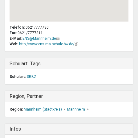
Telefon:
0621/777780
Fax:
0621/7777811
E-Mail:
ENS@Mannheim.de
(Link
Web:
http://www.ens.ma.schule-bw.de/
sendet
(Link
E-
ist
Mail)
extern)
Ausblenden
Schulart, Tags
Schulart:
SBBZ
Ausblenden
Region, Partner
Region:
Mannheim (Stadtkreis)
Mannheim
Ausblenden
Infos