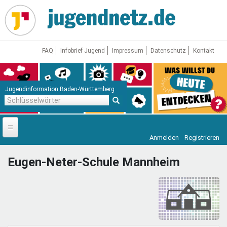
Direkt
zum
Inhalt
FAQ
Infobrief Jugend
Impressum
Datenschutz
Kontakt
Jugendinformation Baden-Württemberg
Schlüsselwörter
Anmelden
Registrieren
Startseite
Eugen-Neter-Schule Mannheim
News
Jugendnetz
Freizeit & Reisen
Vor Ort