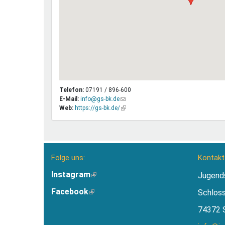
Telefon:
07191 / 896-600
E-Mail:
info@gs-bk.de
(Link
Web:
https://gs-bk.de/
sendet
(Link
E-
ist
Mail)
extern)
Folge uns:
Kontakt
Instagram
(Link
Jugend
ist
Facebook
(Link
Schlos
extern)
ist
74372 
extern)