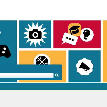
Mentoren & Projekte
Schule & Beruf
Demok
Projekte
Schulen in BW
Demok