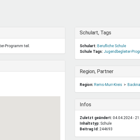
DeinDing BW
Jugendbegleiter
Mensc
Vielfaltcoach
SMpfau (SMV)
Vielfa
Umweltmentoren
SMV im Kultusportal
Jugen
Mitmachen Ehrensache
Qualipass
Jugen
Ausblenden
Schulart, Tags
Projektfinanzierung
Junge Seiten
REspe
er-Programm teil.
Schulart:
Berufliche Schule
Jugendstiftung BW
Traumberufe
Jugen
Schule Tags:
Jugendbegleiter-Pr
Schülermentoren-Programme
Ausblenden
Region, Partner
Region:
Rems-Murr-Kreis
Backn
Ausblenden
Infos
Zuletzt geändert:
04.04.2024 - 21
Inhaltstyp:
schule
Beitrag Id:
244693