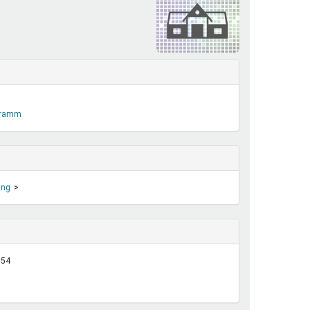
henrechte
ltcoach
darbeitsnetz
dgemeinderäte
ct! im Netz
dagentur
ogramm
ang
:54