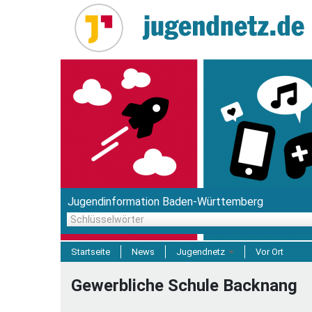
Direkt
zum
Inhalt
Jugendinformation Baden-Württemberg
Schlüsselwörter
Startseite
News
Jugendnetz
Vor Ort
Freizeit & Reisen
Gewerbliche Schule Backnang
Einrichtungen