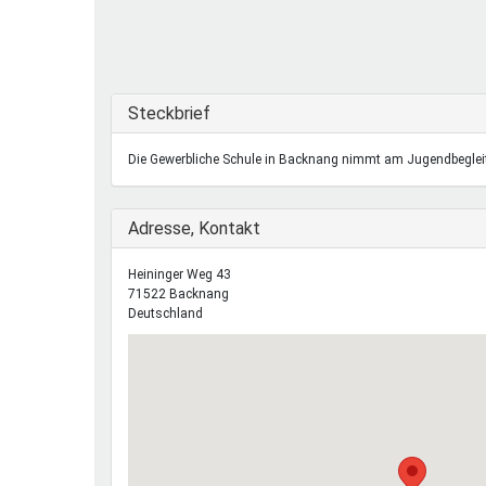
Ferienfreizeiten
Sprung ins Ausland
Ausblenden
Steckbrief
Die Gewerbliche Schule in Backnang nimmt am Jugendbegleit
Ausblenden
Adresse, Kontakt
Heininger Weg 43
71522
Backnang
Deutschland