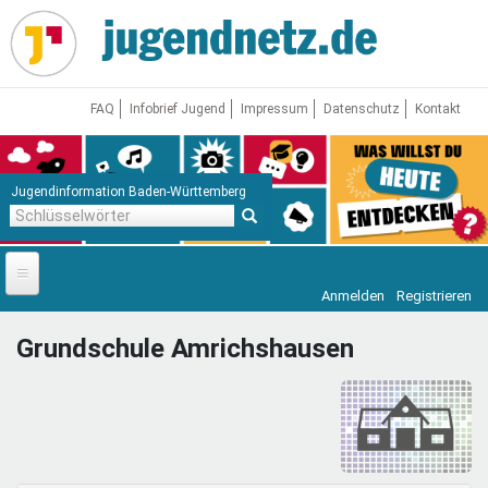
Direkt
zum
Inhalt
FAQ
Infobrief Jugend
Impressum
Datenschutz
Kontakt
Jugendinformation Baden-Württemberg
Schlüsselwörter
Anmelden
Registrieren
Startseite
Grundschule Amrichshausen
News
Jugendnetz
Freizeit & Reisen
Vor Ort