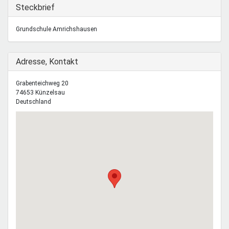
Mentoren & Projekte
Ausblenden
Steckbrief
Grundschule Amrichshausen
Schule & Beruf
Ausblenden
Adresse, Kontakt
Demokratie & Beteiligung
Grabenteichweg 20
74653
Künzelsau
Deutschland