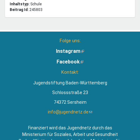
Inhaltstyp:
schule
Beitrag Id:
245803
Folge uns:
Instagram
(Link
ist
Facebook
(Link
extern)
ist
Kontakt:
extern)
Jugendstiftung Baden-Württemberg
Schlossstraße 23
74372 Sersheim
info@jugendnetz.de
(Link
sendet
E-
Finanziert wird das Jugendnetz durch das
Mail)
Ministerium für Soziales, Arbeit und Gesundheit