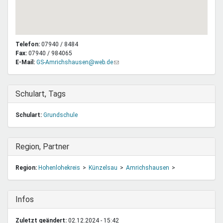
Telefon:
07940 / 8484
Fax:
07940 / 984065
E-Mail:
GS-Amrichshausen@web.de
(Link
sendet
E-
Mail)
Ausblenden
Schulart, Tags
Schulart:
Grundschule
Ausblenden
Region, Partner
Region:
Hohenlohekreis
Künzelsau
Amrichshausen
Ausblenden
Infos
Zuletzt geändert:
02.12.2024 - 15:42