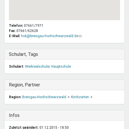
Telefon:
07661/7971
Fax:
07661/62628
E-Mail:
hsk@breisgau-hochschwarzwald.de
(Link
sendet
E-
Mail)
Ausblenden
Schulart, Tags
Schulart:
Werkrealschule/ Hauptschule
Ausblenden
Region, Partner
Region:
Breisgau-Hochschwarzwald
Kirchzarten
Ausblenden
Infos
Zuletzt geändert:
01.12.2015 - 18:50