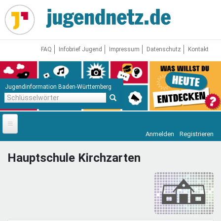
Direkt
zum
Inhalt
FAQ
Infobrief Jugend
Impressum
Datenschutz
Kontakt
Jugendinformation Baden-Württemberg
Schlüsselwörter
Anmelden
Registrieren
Startseite
Hauptschule Kirchzarten
News
Jugendnetz
Freizeit & Reisen
Vor Ort