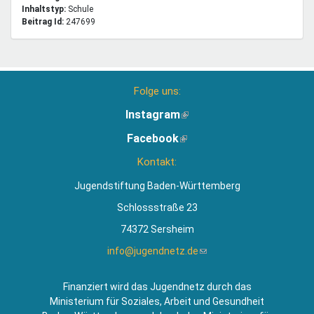
Inhaltstyp:
schule
Beitrag Id:
247699
Folge uns:
Instagram
(Link
ist
Facebook
(Link
extern)
ist
Kontakt:
extern)
Jugendstiftung Baden-Württemberg
Schlossstraße 23
74372 Sersheim
info@jugendnetz.de
(Link
sendet
E-
Finanziert wird das Jugendnetz durch das
Mail)
Ministerium für Soziales, Arbeit und Gesundheit