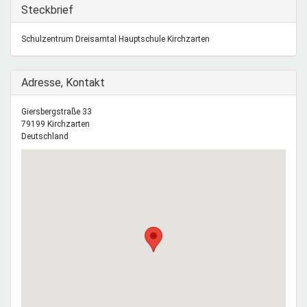
Mentoren & Projekte
Ausblenden
Steckbrief
Schulzentrum Dreisamtal Hauptschule Kirchzarten
Schule & Beruf
Ausblenden
Adresse, Kontakt
Demokratie & Beteiligung
Giersbergstraße 33
79199
Kirchzarten
Deutschland