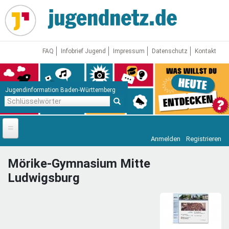
Direkt
zum
Inhalt
FAQ
Infobrief Jugend
Impressum
Datenschutz
Kontakt
Jugendinformation Baden-Württemberg
Schlüsselwörter
Anmelden
Registrieren
Startseite
Mörike-Gymnasium Mitte
News
Ludwigsburg
Jugendnetz
Freizeit & Reisen
Vor Ort