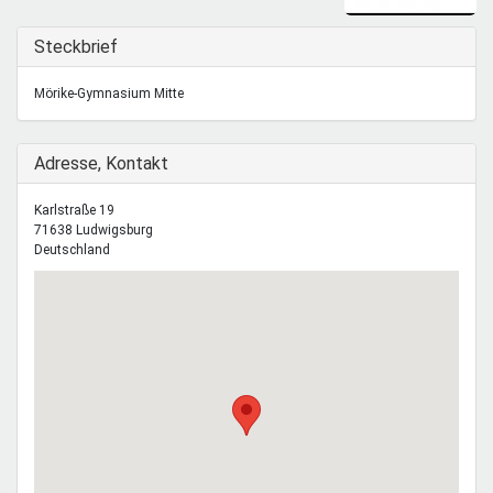
Mentoren & Projekte
Ausblenden
Steckbrief
Schule & Beruf
Mörike-Gymnasium Mitte
Ausblenden
Adresse, Kontakt
Demokratie & Beteiligung
Karlstraße 19
71638
Ludwigsburg
Deutschland