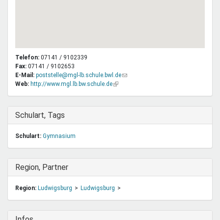
Telefon:
07141 / 9102339
Fax:
07141 / 9102653
E-Mail:
poststelle@mgl-lb.schule.bwl.de
(Link
Web:
http://www.mgl.lb.bw.schule.de
(Link
sendet
ist
E-
extern)
Mail)
Ausblenden
Schulart, Tags
Schulart:
Gymnasium
Ausblenden
Region, Partner
Region:
Ludwigsburg
Ludwigsburg
Ausblenden
Infos