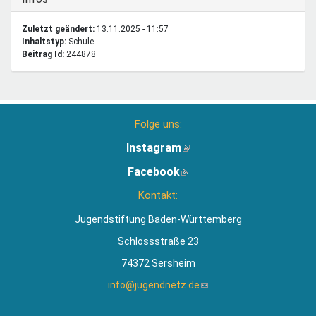
Zuletzt geändert:
13.11.2025 - 11:57
Inhaltstyp:
schule
Beitrag Id:
244878
Folge uns:
Instagram
(Link
ist
Facebook
(Link
extern)
ist
Kontakt:
extern)
Jugendstiftung Baden-Württemberg
Schlossstraße 23
74372 Sersheim
info@jugendnetz.de
(Link
sendet
E-