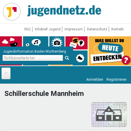
Direkt
zum
Inhalt
FAQ
Infobrief Jugend
Impressum
Datenschutz
Kontakt
Jugendinformation Baden-Württemberg
Schlüsselwörter
Anmelden
Registrieren
Startseite
Schillerschule Mannheim
News
Jugendnetz
Freizeit & Reisen
Vor Ort