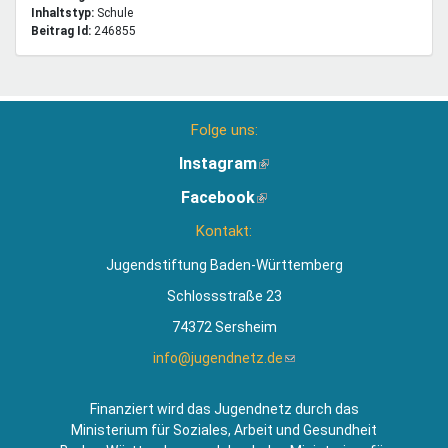
Inhaltstyp:
schule
Beitrag Id:
246855
Folge uns:
Instagram
(Link
ist
Facebook
(Link
extern)
ist
Kontakt:
extern)
Jugendstiftung Baden-Württemberg
Schlossstraße 23
74372 Sersheim
info@jugendnetz.de
(Link
sendet
E-
Finanziert wird das Jugendnetz durch das
Mail)
Ministerium für Soziales, Arbeit und Gesundheit