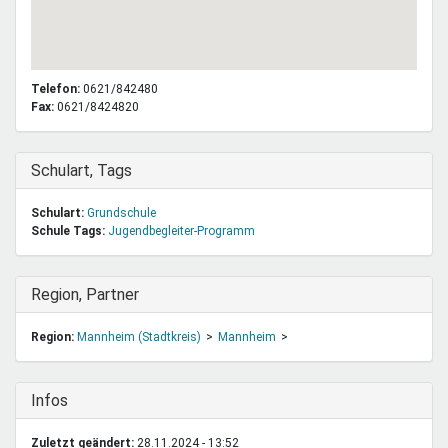
Telefon:
0621/842480
Fax:
0621/8424820
Ausblenden
Schulart, Tags
Schulart:
Grundschule
Schule Tags:
Jugendbegleiter-Programm
Ausblenden
Region, Partner
Region:
Mannheim (Stadtkreis)
Mannheim
Ausblenden
Infos
Zuletzt geändert:
28.11.2024 - 13:52