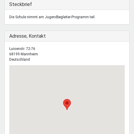
Mentoren & Projekte
Ausblenden
Steckbrief
Die Schule nimmt am Jugendbegleiter-Programm teil.
Schule & Beruf
Ausblenden
Adresse, Kontakt
Demokratie & Beteiligung
Luisenstr. 72-76
68199
Mannheim
Deutschland