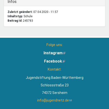
Ausblenden
Infos
Zuletzt geändert:
07.04.2020 - 11:57
Inhaltstyp:
schule
Beitrag Id:
245783
Folge uns:
Instagram
(Link
ist
Facebook
(Link
extern)
ist
Kontakt:
extern)
Jugendstiftung Baden-Württemberg
Schlossstraße 23
74372 Sersheim
info@jugendnetz.de
(Link
sendet