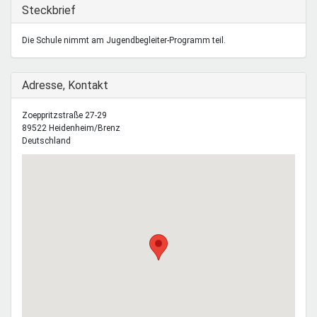
Mentoren & Projekte
Ausblenden
Steckbrief
Die Schule nimmt am Jugendbegleiter-Programm teil.
Schule & Beruf
Ausblenden
Adresse, Kontakt
Demokratie & Beteiligung
Zoeppritzstraße 27-29
89522
Heidenheim/Brenz
Deutschland