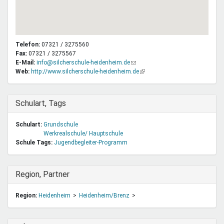
Telefon:
07321 / 3275560
Fax:
07321 / 3275567
E-Mail:
info@silcherschule-heidenheim.de
(Link
Web:
http://www.silcherschule-heidenheim.de
sendet
(Link
E-
ist
Mail)
extern)
Ausblenden
Schulart, Tags
Schulart:
Grundschule
Werkrealschule/ Hauptschule
Schule Tags:
Jugendbegleiter-Programm
Ausblenden
Region, Partner
Region:
Heidenheim
Heidenheim/Brenz