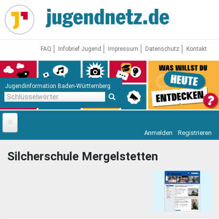
Direkt
zum
Inhalt
FAQ
Infobrief Jugend
Impressum
Datenschutz
Kontakt
Jugendinformation Baden-Württemberg
Schlüsselwörter
Anmelden
Registrieren
Startseite
Silcherschule Mergelstetten
News
Jugendnetz
Freizeit & Reisen
Vor Ort