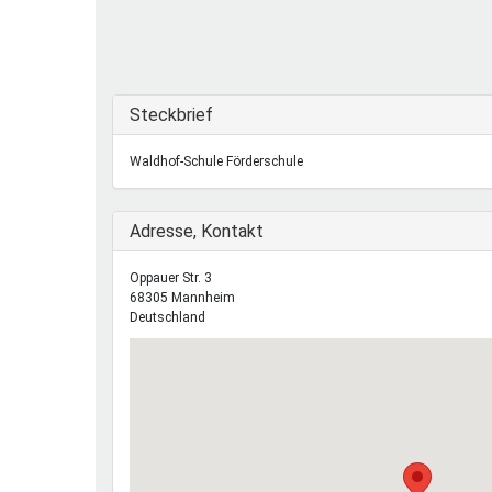
Ferienfreizeiten
Sprung ins Ausland
Ausblenden
Steckbrief
Waldhof-Schule Förderschule
Ausblenden
Adresse, Kontakt
Oppauer Str. 3
68305
Mannheim
Deutschland