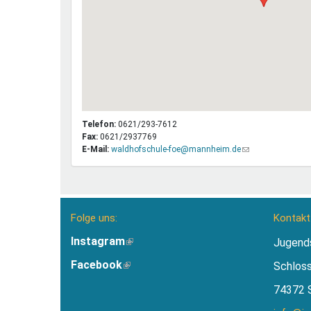
Telefon:
0621/293-7612
Fax:
0621/2937769
E-Mail:
waldhofschule-foe@mannheim.de
(Link
sendet
E-
Mail)
Folge uns:
Kontakt
Instagram
(Link
Jugend
ist
Facebook
(Link
Schlos
extern)
ist
74372 
extern)