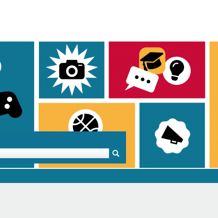
Mentoren & Projekte
Schule & Beruf
Demok
Projekte
Schulen in BW
Demok