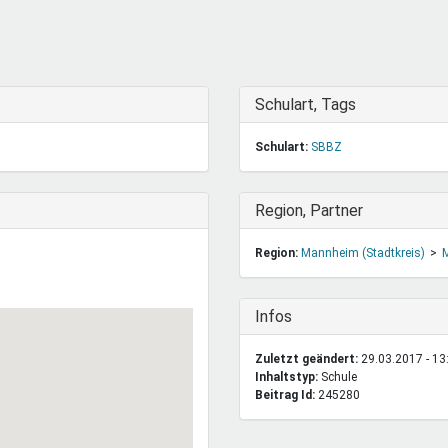
DeinDing BW
Jugendbegleiter
Mensc
Vielfaltcoach
SMpfau (SMV)
Vielfa
Umweltmentoren
SMV im Kultusportal
Jugen
Mitmachen Ehrensache
Qualipass
Jugen
Ausblenden
Schulart, Tags
Projektfinanzierung
Junge Seiten
REspe
Schulart:
SBBZ
Jugendstiftung BW
Traumberufe
Jugen
Schülermentoren-Programme
Ausblenden
Region, Partner
Region:
Mannheim (Stadtkreis)
Ausblenden
Infos
Zuletzt geändert:
29.03.2017 - 13
Inhaltstyp:
schule
Beitrag Id:
245280