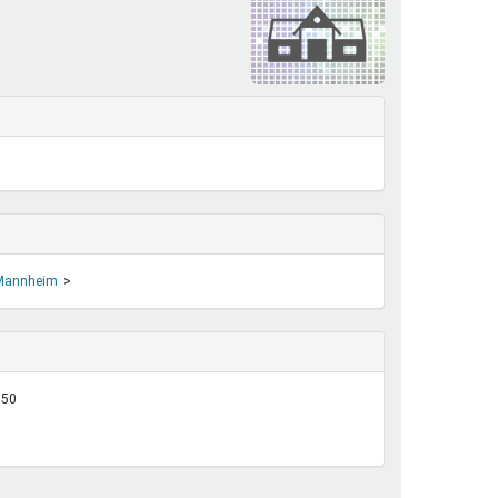
henrechte
ltcoach
darbeitsnetz
dgemeinderäte
ct! im Netz
dagentur
Mannheim
:50