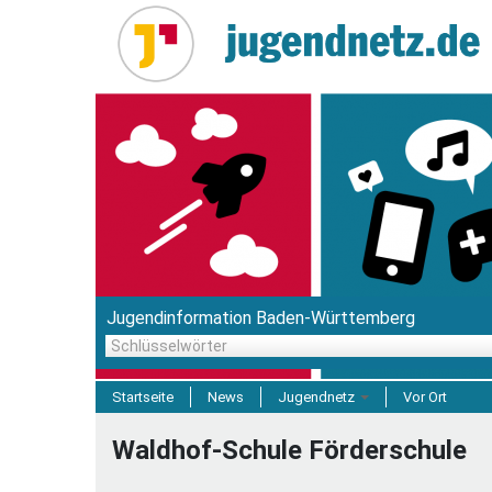
Direkt
zum
Inhalt
Jugendinformation Baden-Württemberg
Schlüsselwörter
Startseite
News
Jugendnetz
Vor Ort
Freizeit & Reisen
Waldhof-Schule Förderschule
Einrichtungen