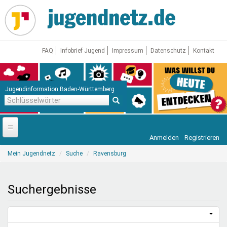
Direkt
zum
Inhalt
FAQ
Infobrief Jugend
Impressum
Datenschutz
Kontakt
Jugendinformation Baden-Württemberg
Schlüsselwörter
Anmelden
Registrieren
Startseite
Sie
Mein Jugendnetz
Suche
Ravensburg
sind
News
hier
Jugendnetz
Suchergebnisse
Freizeit & Reisen
Vor Ort
Aktuelle Suche