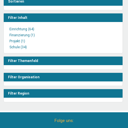
Sortieren
Filter Inhalt
Einrichtung (64)
Einrichtung
Finanzierung (1)
Filter
Finanzierung
Projekt (1)
Projekt
anwenden
Filter
Schule (34)
Filter
Schule
anwenden
anwenden
Filter
anwenden
Filter Themenfeld
Filter Organisation
Filter Region
Folge uns: