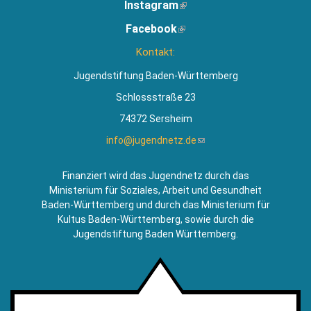
Instagram
(Link
ist
Facebook
(Link
extern)
ist
Kontakt:
extern)
Jugendstiftung Baden-Württemberg
Schlossstraße 23
74372 Sersheim
info@jugendnetz.de
(Link
sendet
E-
Finanziert wird das Jugendnetz durch das
Mail)
Ministerium für Soziales, Arbeit und Gesundheit
Baden-Württemberg und durch das Ministerium für
Kultus Baden-Württemberg, sowie durch die
Jugendstiftung Baden Württemberg.