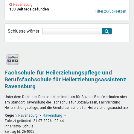
Mentoren & Projekte
(-)
Ravensburg-
Ravensburg
100 Beiträge gefunden
Filter
Filter zurücksetzen
entfernen
Schule & Beruf
Schlüsselwörter
Demokratie & Beteiligung
Fachschule für Heilerziehungspflege und
Berufsfachschule für Heilerziehungsassistenz
Ravensburg
Unter dem Dach des Diakonischen Instituts für Soziale Berufe befinden sich
am Standort Ravensburg die Fachschule für Sozialwesen, Fachrichtung
Heilerziehungspflege, und die Berufsfachschule für Heilerziehungsassistenz.
Region:
Ravensburg
Ravensburg
Zuletzt geändert:
21.07.2026 - 09:44
Inhaltstyp:
schule
Beitrag Id:
264005