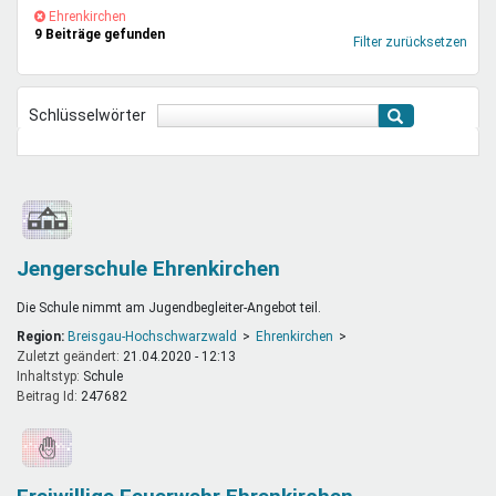
Mentoren & Projekte
(-)
Ehrenkirchen-
Ehrenkirchen
9 Beiträge gefunden
Filter
Filter zurücksetzen
entfernen
Schule & Beruf
Schlüsselwörter
Demokratie & Beteiligung
Jengerschule Ehrenkirchen
Die Schule nimmt am Jugendbegleiter-Angebot teil.
Region:
Breisgau-Hochschwarzwald
Ehrenkirchen
Zuletzt geändert:
21.04.2020 - 12:13
Inhaltstyp:
schule
Beitrag Id:
247682