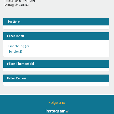
Inhaltstyp:
einrichtung
Beitrag Id:
243340
Sortieren
Filter Inhalt
Einrichtung (7)
Einrichtung
Schule (2)
Schule
Filter
Filter
anwenden
anwenden
Filter Themenfeld
Filter Region
Folge uns:
Instagram
(Link