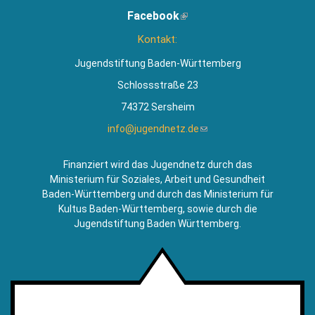
ist
Facebook
(Link
extern)
ist
Kontakt:
extern)
Jugendstiftung Baden-Württemberg
Schlossstraße 23
74372 Sersheim
info@jugendnetz.de
(Link
sendet
E-
Finanziert wird das Jugendnetz durch das
Mail)
Ministerium für Soziales, Arbeit und Gesundheit
Baden-Württemberg und durch das Ministerium für
Kultus Baden-Württemberg, sowie durch die
Jugendstiftung Baden Württemberg.