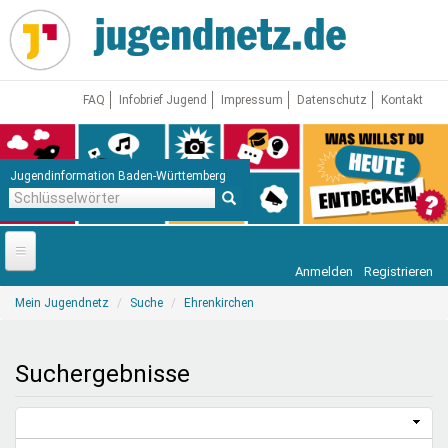
Direkt
zum
Inhalt
FAQ
Infobrief Jugend
Impressum
Datenschutz
Kontakt
Jugendinformation Baden-Württemberg
Schlüsselwörter
Anmelden
Registrieren
Startseite
Sie
Mein Jugendnetz
Suche
Ehrenkirchen
sind
News
hier
Jugendnetz
Suchergebnisse
Freizeit & Reisen
Vor Ort
Aktuelle Suche