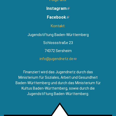
Instagram
(Link
ist
Facebook
(Link
extern)
ist
Kontakt:
extern)
Jugendstiftung Baden-Württemberg
Schlossstraße 23
74372 Sersheim
info@jugendnetz.de
(Link
sendet
E-
Finanziert wird das Jugendnetz durch das
Mail)
Ministerium für Soziales, Arbeit und Gesundheit
Baden-Württemberg und durch das Ministerium für
Kultus Baden-Württemberg, sowie durch die
Jugendstiftung Baden-Württemberg.