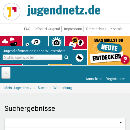
Direkt
zum
Inhalt
FAQ
Infobrief Jugend
Impressum
Datenschutz
Kontakt
Jugendinformation Baden-Württemberg
Schlüsselwörter
Anmelden
Registrieren
Startseite
Sie
Mein Jugendnetz
Suche
Waldenburg
sind
News
hier
Jugendnetz
Suchergebnisse
Freizeit & Reisen
Vor Ort
Aktuelle Suche