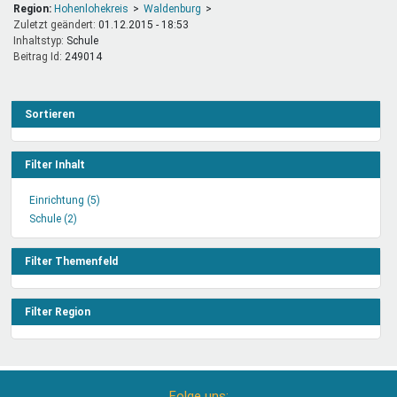
Region:
Hohenlohekreis
Waldenburg
Zuletzt geändert:
01.12.2015 - 18:53
Inhaltstyp:
schule
Beitrag Id:
249014
Sortieren
Filter Inhalt
Einrichtung (5)
Einrichtung
Schule (2)
Schule
Filter
Filter
anwenden
anwenden
Filter Themenfeld
Filter Region
Folge uns: