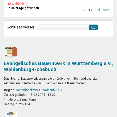
Mentoren & Projekte
(-)
Waldenburg-
Waldenburg
7 Beiträge gefunden
Filter
Filter zurücksetzen
entfernen
Schule & Beruf
Schlüsselwörter
Demokratie & Beteiligung
Evangelisches Bauernwerk in Württemberg e.V.,
Waldenburg-Hohebuch
Das Evang. Bauernwerk organisiert, fördert, vermittelt und begleitet
Aktivferienaufenthalte von Jugendlichen auf Bauernhöfen:
Region:
Hohenlohekreis
Waldenburg
Zuletzt geändert:
18.12.2023 - 13:22
Inhaltstyp:
einrichtung
Beitrag Id:
239114