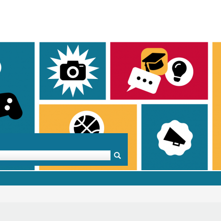
Mentoren & Projekte
Schule & Beruf
Demok
Projekte
Schulen in BW
Demok