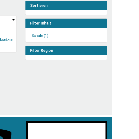
henrechte
Sortieren
ltcoach
darbeitsnetz
Filter Inhalt
dgemeinderäte
Schule (1)
Schule
ct! im Netz
cksetzen
Filter
dagentur
anwenden
Filter Region