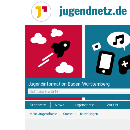
Direkt
zum
Inhalt
Jugendinformation Baden-Württemberg
Schlüsselwörter
Startseite
News
Jugendnetz
Vor Ort
Sie
Freizeit & Reisen
Mein Jugendnetz
Suche
Heuchlingen
sind
hier
Einrichtungen