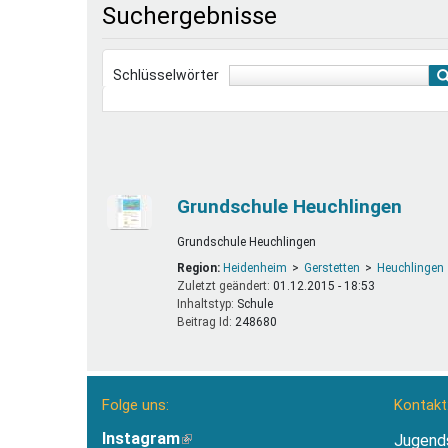
Suchergebnisse
Ferienfreizeiten
Sprung ins Ausland
Schlüsselwörter
Grundschule Heuchlingen
Grundschule Heuchlingen
Region:
Heidenheim
Gerstetten
Heuchlingen
Zuletzt geändert:
01.12.2015 - 18:53
Inhaltstyp:
schule
Beitrag Id:
248680
Folge uns:
Kontakt
Instagram
(Link
Jugend