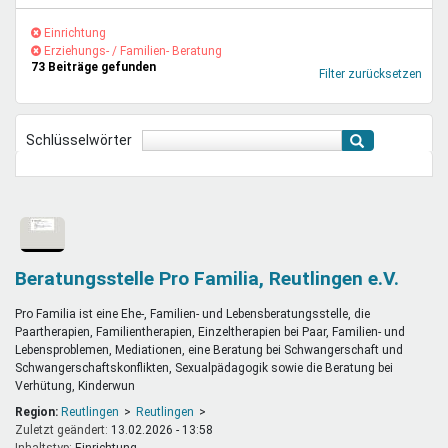
Mentoren & Projekte
(-)
Einrichtung-
Einrichtung
(-)
Filter
Erziehungs-
Erziehungs- / Familien- Beratung
73 Beiträge gefunden
entfernen
/
Filter zurücksetzen
Schule & Beruf
Familien-
Beratung-
Filter
Schlüsselwörter
entfernen
Demokratie & Beteiligung
Beratungsstelle Pro Familia, Reutlingen e.V.
Pro Familia ist eine Ehe-, Familien- und Lebensberatungsstelle, die
Paartherapien, Familientherapien, Einzeltherapien bei Paar, Familien- und
Lebensproblemen, Mediationen, eine Beratung bei Schwangerschaft und
Schwangerschaftskonflikten, Sexualpädagogik sowie die Beratung bei
Verhütung, Kinderwun
Region:
Reutlingen
Reutlingen
Zuletzt geändert:
13.02.2026 - 13:58
Inhaltstyp:
einrichtung