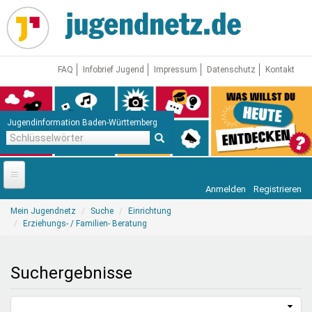
Direkt
zum
Inhalt
FAQ
Infobrief Jugend
Impressum
Datenschutz
Kontakt
Jugendinformation Baden-Württemberg
Schlüsselwörter
Anmelden
Registrieren
Startseite
Sie
Mein Jugendnetz
Suche
Einrichtung
sind
News
Erziehungs- / Familien- Beratung
hier
Jugendnetz
Suchergebnisse
Freizeit & Reisen
Vor Ort
Aktuelle Suche