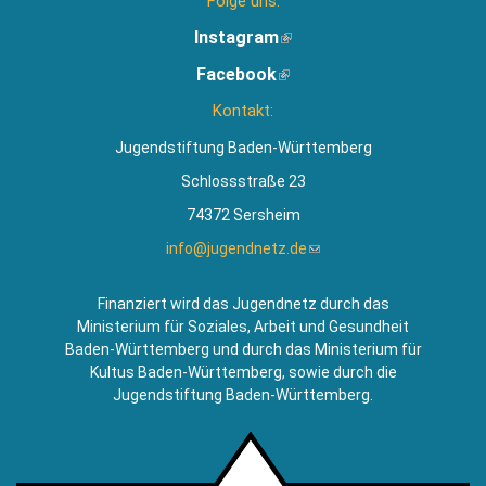
Folge uns:
Instagram
(Link
ist
Facebook
(Link
extern)
ist
Kontakt:
extern)
Jugendstiftung Baden-Württemberg
Schlossstraße 23
74372 Sersheim
info@jugendnetz.de
(Link
sendet
E-
Finanziert wird das Jugendnetz durch das
Mail)
Ministerium für Soziales, Arbeit und Gesundheit
Baden-Württemberg und durch das Ministerium für
Kultus Baden-Württemberg, sowie durch die
Jugendstiftung Baden-Württemberg.