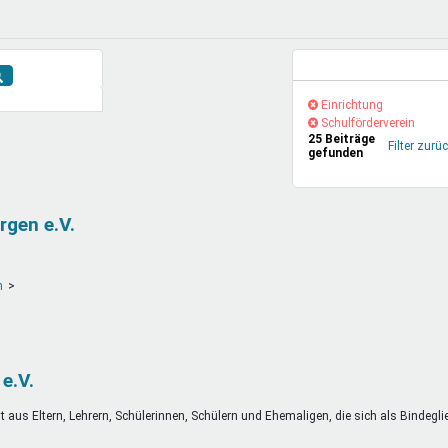
DeinDing BW
Jugendbegleiter
Mensc
Vielfaltcoach
SMpfau (SMV)
Vielfa
Umweltmentoren
SMV im Kultusportal
Jugen
Aktuelle Suche
Mitmachen Ehrensache
Qualipass
Jugen
(-)
Einrichtung-
Einrichtung
Projektfinanzierung
Junge Seiten
REspe
(-)
Filter
Schulförderverein-
Schulförderverein
25 Beiträge
entfernen
Filter
Filter zurü
Jugendstiftung BW
Traumberufe
Jugen
gefunden
entfernen
Schülermentoren-Programme
rgen e.V.
n
e.V.
 aus Eltern, Lehrern, Schülerinnen, Schülern und Ehemaligen, die sich als Bindegli