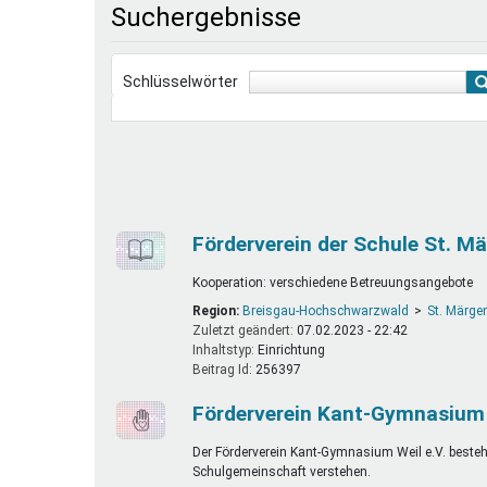
Suchergebnisse
Ferienfreizeiten
Sprung ins Ausland
Schlüsselwörter
Förderverein der Schule St. Mä
Kooperation: verschiedene Betreuungsangebote
Region:
Breisgau-Hochschwarzwald
St. Märge
Zuletzt geändert:
07.02.2023 - 22:42
Inhaltstyp:
einrichtung
Beitrag Id:
256397
Förderverein Kant-Gymnasium 
Der Förderverein Kant-Gymnasium Weil e.V. besteht
Schulgemeinschaft verstehen.