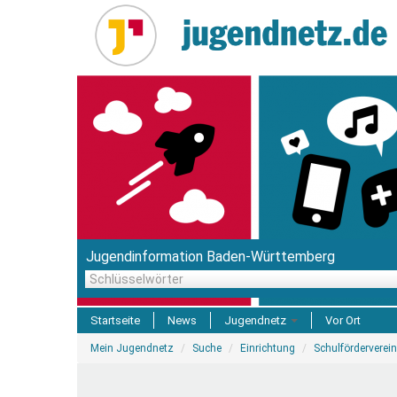
Direkt
zum
Inhalt
Jugendinformation Baden-Württemberg
Schlüsselwörter
Startseite
News
Jugendnetz
Vor Ort
Sie
Freizeit & Reisen
Mein Jugendnetz
Suche
Einrichtung
Schulförderverein
sind
hier
Einrichtungen