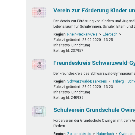
Verein zur Förderung Kinder u
Der Verein zur Förderung von Kindern und Jugendli
Lebensraum für Schülerinnen, Schüler, Eltern und 
Region:
Rhein-Neckar-Kreis
Eberbach
Zuletzt geändert:
28.02.2020 - 13:25
Inhaltstyp:
einrichtung
Beitrag Id:
237957
Freundeskreis Schwarzwald-Gy
Der Freundeskreis des Schwarzwald-Gymnasiums u
Region:
Schwarzwald-Baar-Kreis
Triberg i. Sch
Zuletzt geändert:
28.02.2020 - 13:23
Inhaltstyp:
einrichtung
Beitrag Id:
240939
Schulverein Grundschule Owing
Förderverein der Grundschule Owingen mit dem Auf
fördern.
Region:
Zollernalbkreis
Haigerloch
Owingen