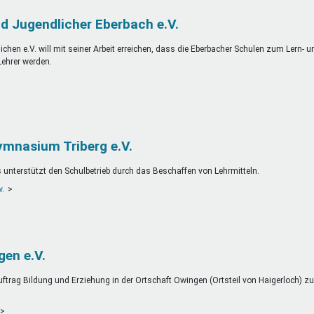
nd Jugendlicher Eberbach e.V.
chen e.V. will mit seiner Arbeit erreichen, dass die Eberbacher Schulen zum Lern- u
Lehrer werden.
mnasium Triberg e.V.
nterstützt den Schulbetrieb durch das Beschaffen von Lehrmitteln.
w.
en e.V.
trag Bildung und Erziehung in der Ortschaft Owingen (Ortsteil von Haigerloch) z