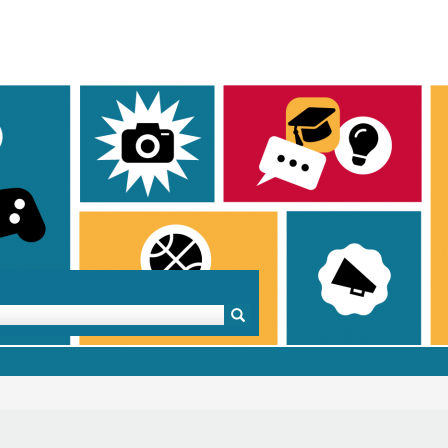
Mentoren & Projekte
Schule & Beruf
Demok
Projekte
Schulen in BW
Demok