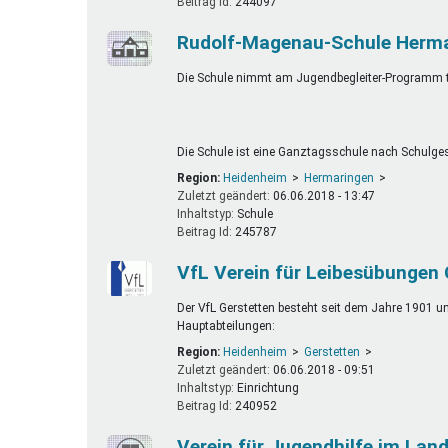
Beitrag Id:
244097
Rudolf-Magenau-Schule Herm
Die Schule nimmt am Jugendbegleiter-Programm te
Die Schule ist eine Ganztagsschule nach Schulge
Region:
Heidenheim
Hermaringen
Zuletzt geändert:
06.06.2018 - 13:47
Inhaltstyp:
schule
Beitrag Id:
245787
VfL Verein für Leibesübungen 
Der VfL Gerstetten besteht seit dem Jahre 1901 un
Hauptabteilungen:
Region:
Heidenheim
Gerstetten
Zuletzt geändert:
06.06.2018 - 09:51
Inhaltstyp:
einrichtung
Beitrag Id:
240952
Verein für Jugendhilfe im Land