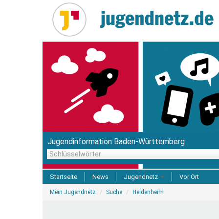
Direkt
zum
Inhalt
Jugendinformation Baden-Württemberg
Schlüsselwörter
Startseite
News
Jugendnetz
Vor Ort
Sie
Freizeit & Reisen
Mein Jugendnetz
Suche
Heidenheim
sind
hier
Einrichtungen