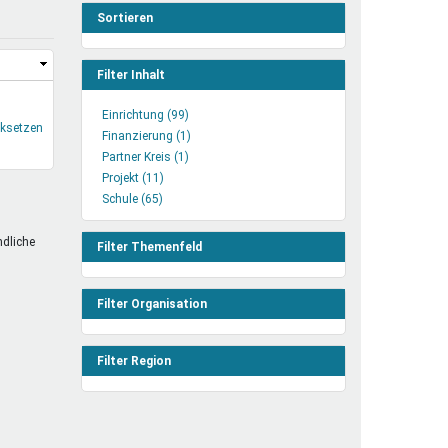
henrechte
Sortieren
ltcoach
darbeitsnetz
Filter Inhalt
dgemeinderäte
Einrichtung (99)
Einrichtung
ct! im Netz
cksetzen
Finanzierung (1)
Filter
Finanzierung
dagentur
Partner Kreis (1)
anwenden
Partner
Filter
Projekt (11)
Projekt
Kreis
anwenden
Schule (65)
Schule
Filter
Filter
Filter
anwenden
anwenden
anwenden
ndliche
Filter Themenfeld
Filter Organisation
Filter Region