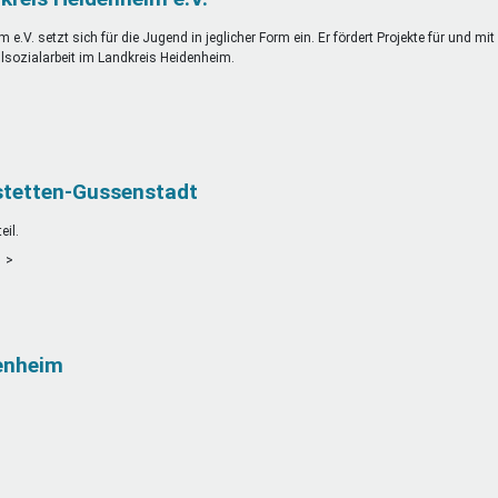
e.V. setzt sich für die Jugend in jeglicher Form ein. Er fördert Projekte für und mit
sozialarbeit im Landkreis Heidenheim.
stetten-Gussenstadt
il.
t
enheim