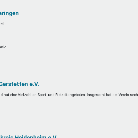
aringen
il.
setz.
Gerstetten e.V.
d hat eine Vielzahl an Sport- und Freizeitangeboten. Insgesamt hat der Verein sec
kreis Heidenheim e.V.