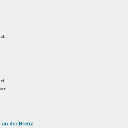
il.
il.
setz.
 an der Brenz