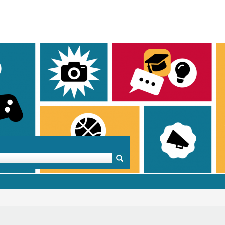
Mentoren & Projekte
Schule & Beruf
Demok
Projekte
Schulen in BW
Demok