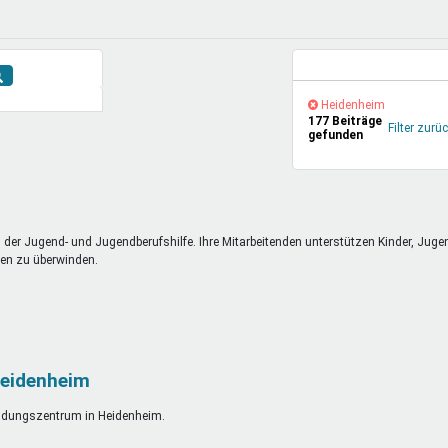
DeinDing BW
Jugendbegleiter
Mensc
Vielfaltcoach
SMpfau (SMV)
Vielfa
Umweltmentoren
SMV im Kultusportal
Jugen
Aktuelle Suche
Mitmachen Ehrensache
Qualipass
Jugen
(-)
Heidenheim-
Heidenheim
177 Beiträge
Projektfinanzierung
Junge Seiten
REspe
Filter
Filter zurü
gefunden
entfernen
Jugendstiftung BW
Traumberufe
Jugen
Schülermentoren-Programme
g der Jugend- und Jugendberufshilfe. Ihre Mitarbeitenden unterstützen Kinder, Juge
nen zu überwinden.
eidenheim
ildungszentrum in Heidenheim.