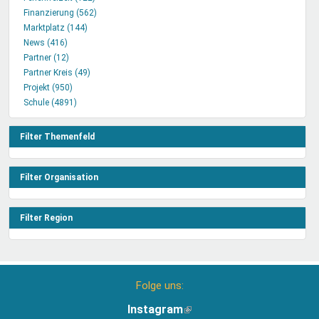
Finanzierung (562)
anwenden
Filter
Finanzierung
Marktplatz (144)
Marktplatz
anwenden
Filter
News (416)
News
Filter
anwenden
Partner (12)
Filter
Partner
anwenden
Partner Kreis (49)
anwenden
Filter
Partner
Projekt (950)
anwenden
Projekt
Kreis
Schule (4891)
Filter
Schule
Filter
anwenden
Filter
anwenden
anwenden
Filter Themenfeld
Filter Organisation
Filter Region
Folge uns:
Instagram
(Link