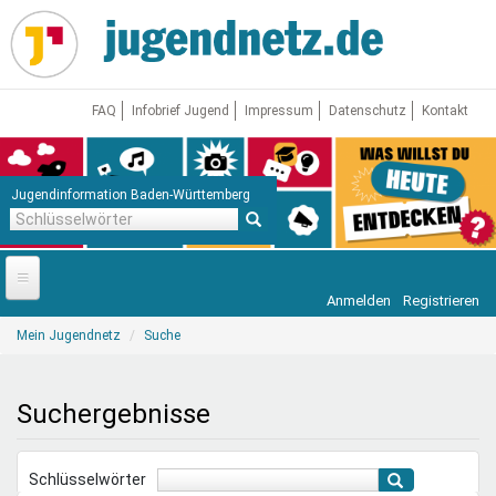
Direkt
zum
Inhalt
FAQ
Infobrief Jugend
Impressum
Datenschutz
Kontakt
Jugendinformation Baden-Württemberg
Schlüsselwörter
Anmelden
Registrieren
Startseite
Sie
Mein Jugendnetz
Suche
sind
News
hier
Jugendnetz
Suchergebnisse
Freizeit & Reisen
Vor Ort
Schlüsselwörter