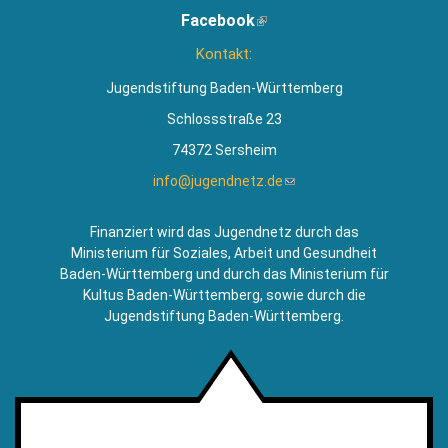
ist
Facebook
(Link
extern)
ist
Kontakt:
extern)
Jugendstiftung Baden-Württemberg
Schlossstraße 23
74372 Sersheim
info@jugendnetz.de
(Link
sendet
E-
Finanziert wird das Jugendnetz durch das
Mail)
Ministerium für Soziales, Arbeit und Gesundheit
Baden-Württemberg und durch das Ministerium für
Kultus Baden-Württemberg, sowie durch die
Jugendstiftung Baden-Württemberg.