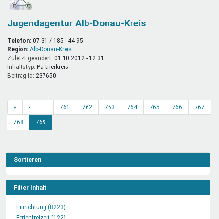
Jugendagentur Alb-Donau-Kreis
Telefon:
07 31 / 185 - 44 95
Region:
Alb-Donau-Kreis
Zuletzt geändert:
01.10.2012 - 12:31
Inhaltstyp:
partnerkreis
Beitrag Id:
237650
«
‹
…
761
762
763
764
765
766
767
768
769
Sortieren
Filter Inhalt
Einrichtung (8223)
Einrichtung
Ferienfreizeit (122)
Filter
Ferienfreizeit