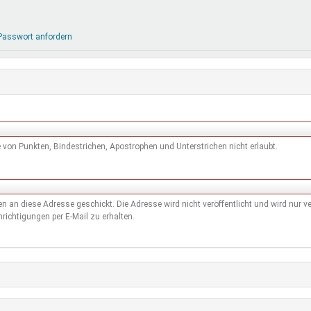
DeinDing BW
Jugendbegleiter
Mensc
Vielfaltcoach
SMpfau (SMV)
Vielfa
Passwort anfordern
Umweltmentoren
SMV im Kultusportal
Jugen
Mitmachen Ehrensache
Qualipass
Jugen
Projektfinanzierung
Junge Seiten
REspe
Jugendstiftung BW
Traumberufe
Jugen
Schülermentoren-Programme
von Punkten, Bindestrichen, Apostrophen und Unterstrichen nicht erlaubt.
den an diese Adresse geschickt. Die Adresse wird nicht veröffentlicht und wird nur
richtigungen per E-Mail zu erhalten.