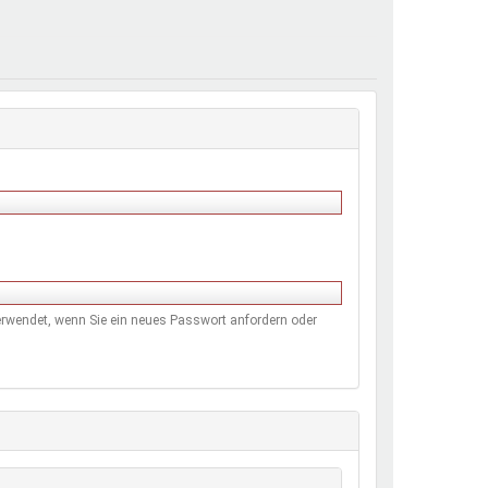
henrechte
ltcoach
darbeitsnetz
dgemeinderäte
ct! im Netz
dagentur
 verwendet, wenn Sie ein neues Passwort anfordern oder