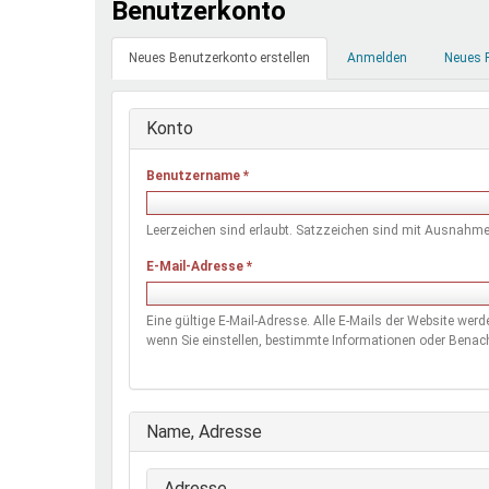
Benutzerkonto
Ferienfreizeiten
Primäre
Sprung ins Ausland
Neues Benutzerkonto erstellen
(aktiver
Anmelden
Neues 
Reiter
Reiter)
Konto
Benutzername
*
Leerzeichen sind erlaubt. Satzzeichen sind mit Ausnahme 
E-Mail-Adresse
*
Eine gültige E-Mail-Adresse. Alle E-Mails der Website wer
wenn Sie einstellen, bestimmte Informationen oder Benach
Ausblenden
Name, Adresse
Adresse