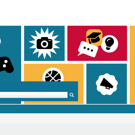
Mentoren & Projekte
Schule & Beruf
Demok
Projekte
Schulen in BW
Demok