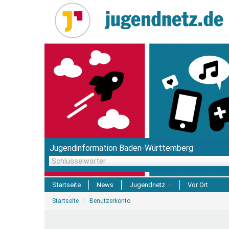
Direkt
zum
Inhalt
Jugendinformation Baden-Württemberg
Schlüsselwörter
Startseite
News
Jugendnetz
Vor Ort
Sie
Freizeit & Reisen
Startseite
Benutzerkonto
sind
hier
Einrichtungen