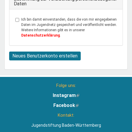
Daten
Ich bin damit einverstanden, dass die von mir eingegebenen
Daten im Jugendnetz gespeichert und veröffentlicht werden.
Weitere Informationen gibt es in unserer
Datenschutzerklärung
.
Neues Benutzerkonto erstellen
Folge uns:
Instagram
(Link
ist
Facebook
(Link
extern)
ist
Kontakt:
extern)
Jugendstiftung Baden-Württemberg