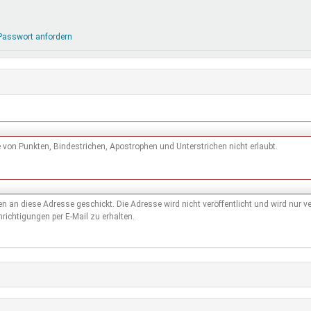
DeinDing BW
Jugendbegleiter
Mensc
Vielfaltcoach
SMpfau (SMV)
Vielfa
Passwort anfordern
Umweltmentoren
SMV im Kultusportal
Jugen
Mitmachen Ehrensache
Qualipass
Jugen
Projektfinanzierung
Junge Seiten
REspe
Jugendstiftung BW
Traumberufe
Jugen
Schülermentoren-Programme
von Punkten, Bindestrichen, Apostrophen und Unterstrichen nicht erlaubt.
den an diese Adresse geschickt. Die Adresse wird nicht veröffentlicht und wird nur
richtigungen per E-Mail zu erhalten.