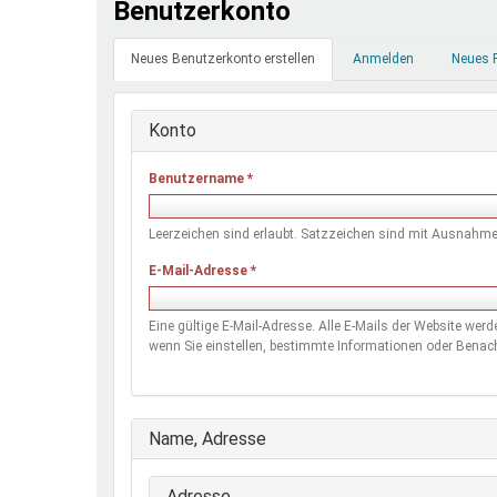
Benutzerkonto
Ferienfreizeiten
Primäre
Sprung ins Ausland
Neues Benutzerkonto erstellen
(aktiver
Anmelden
Neues 
Reiter
Reiter)
Konto
Benutzername
*
Leerzeichen sind erlaubt. Satzzeichen sind mit Ausnahme 
E-Mail-Adresse
*
Eine gültige E-Mail-Adresse. Alle E-Mails der Website wer
wenn Sie einstellen, bestimmte Informationen oder Benach
Ausblenden
Name, Adresse
Adresse