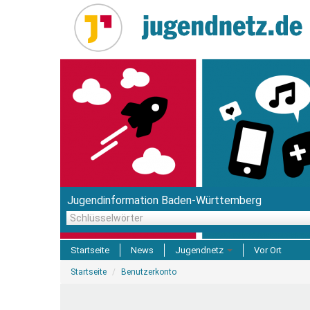
Direkt
zum
Inhalt
Jugendinformation Baden-Württemberg
Schlüsselwörter
Startseite
News
Jugendnetz
Vor Ort
Sie
Freizeit & Reisen
Startseite
Benutzerkonto
sind
hier
Einrichtungen