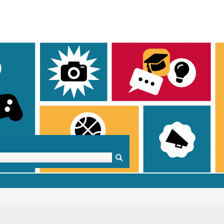
Mentoren & Projekte
Schule & Beruf
Demok
Projekte
Schulen in BW
Demok