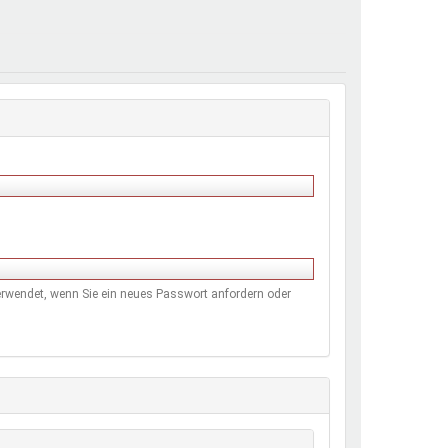
henrechte
ltcoach
darbeitsnetz
dgemeinderäte
ct! im Netz
dagentur
 verwendet, wenn Sie ein neues Passwort anfordern oder