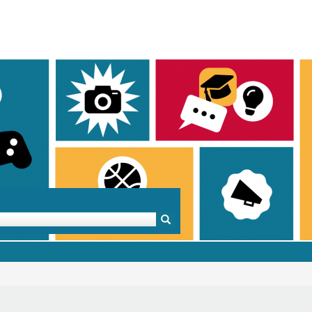
Mentoren & Projekte
Schule & Beruf
Demok
Projekte
Schulen in BW
Demok