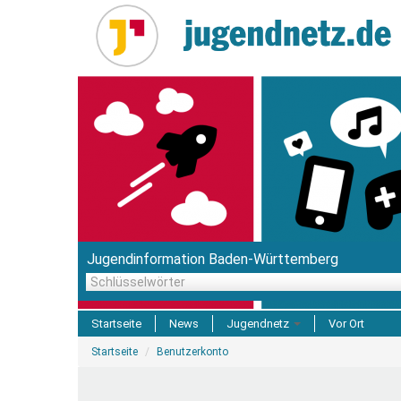
Direkt
zum
Inhalt
Jugendinformation Baden-Württemberg
Schlüsselwörter
Startseite
News
Jugendnetz
Vor Ort
Sie
Freizeit & Reisen
Startseite
Benutzerkonto
sind
hier
Einrichtungen