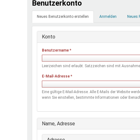
Benutzerkonto
Ferienfreizeiten
Primäre
Sprung ins Ausland
Neues Benutzerkonto erstellen
(aktiver
Anmelden
Neues 
Reiter
Reiter)
Konto
Benutzername
*
Leerzeichen sind erlaubt. Satzzeichen sind mit Ausnahme 
E-Mail-Adresse
*
Eine gültige E-Mail-Adresse. Alle E-Mails der Website wer
wenn Sie einstellen, bestimmte Informationen oder Benach
Ausblenden
Name, Adresse
Adresse