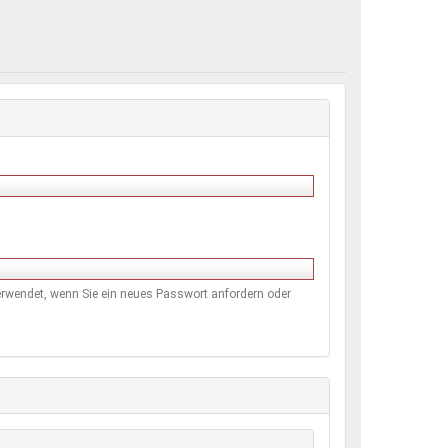
henrechte
ltcoach
darbeitsnetz
dgemeinderäte
ct! im Netz
dagentur
 verwendet, wenn Sie ein neues Passwort anfordern oder