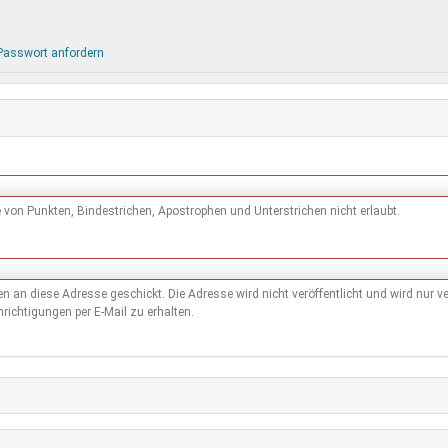
DeinDing BW
Jugendbegleiter
Mensc
Vielfaltcoach
SMpfau (SMV)
Vielfa
Passwort anfordern
Umweltmentoren
SMV im Kultusportal
Jugen
Mitmachen Ehrensache
Qualipass
Jugen
Projektfinanzierung
Junge Seiten
REspe
Jugendstiftung BW
Traumberufe
Jugen
Schülermentoren-Programme
von Punkten, Bindestrichen, Apostrophen und Unterstrichen nicht erlaubt.
den an diese Adresse geschickt. Die Adresse wird nicht veröffentlicht und wird nur
richtigungen per E-Mail zu erhalten.