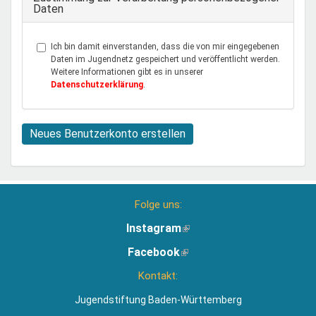
Daten
Ich bin damit einverstanden, dass die von mir eingegebenen
Daten im Jugendnetz gespeichert und veröffentlicht werden.
Weitere Informationen gibt es in unserer
Datenschutzerklärung
.
Neues Benutzerkonto erstellen
Folge uns:
Instagram
(Link
ist
Facebook
(Link
extern)
ist
Kontakt:
extern)
Jugendstiftung Baden-Württemberg