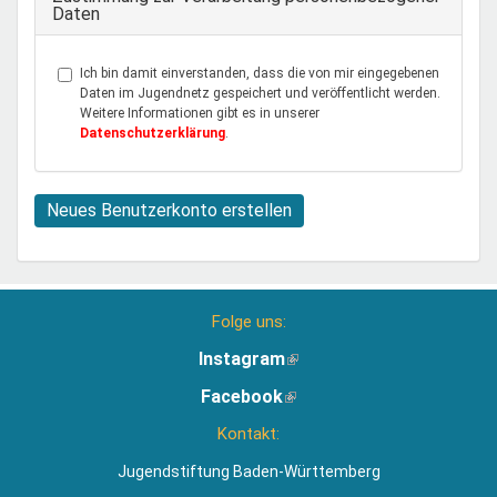
Daten
Ich bin damit einverstanden, dass die von mir eingegebenen
Daten im Jugendnetz gespeichert und veröffentlicht werden.
Weitere Informationen gibt es in unserer
Datenschutzerklärung
.
Neues Benutzerkonto erstellen
Folge uns:
Instagram
(Link
ist
Facebook
(Link
extern)
ist
Kontakt:
extern)
Jugendstiftung Baden-Württemberg