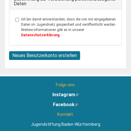
Daten
Ich bin damit einverstanden, dass die von mir eingegebenen
Daten im Jugendnetz gespeichert und veröffentlicht werden.
Weitere Informationen gibt es in unserer
Datenschutzerklärung
.
Neues Benutzerkonto erstellen
Folge uns:
Instagram
(Link
ist
Facebook
(Link
extern)
ist
Kontakt:
extern)
Jugendstiftung Baden-Württemberg