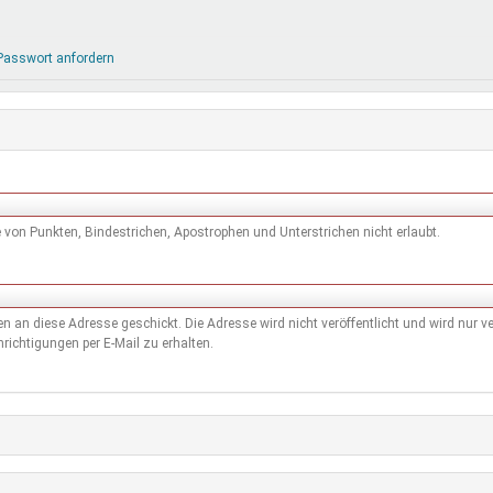
DeinDing BW
Jugendbegleiter
Mensc
Vielfaltcoach
SMpfau (SMV)
Vielfa
Passwort anfordern
Umweltmentoren
SMV im Kultusportal
Jugen
Mitmachen Ehrensache
Qualipass
Jugen
Projektfinanzierung
Junge Seiten
REspe
Jugendstiftung BW
Traumberufe
Jugen
Schülermentoren-Programme
von Punkten, Bindestrichen, Apostrophen und Unterstrichen nicht erlaubt.
den an diese Adresse geschickt. Die Adresse wird nicht veröffentlicht und wird nur
richtigungen per E-Mail zu erhalten.