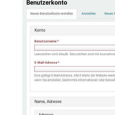
Benutzerkonto
Ferienfreizeiten
Primäre
Sprung ins Ausland
Neues Benutzerkonto erstellen
(aktiver
Anmelden
Neues 
Reiter
Reiter)
Konto
Benutzername
*
Leerzeichen sind erlaubt. Satzzeichen sind mit Ausnahme 
E-Mail-Adresse
*
Eine gültige E-Mail-Adresse. Alle E-Mails der Website wer
wenn Sie einstellen, bestimmte Informationen oder Benach
Ausblenden
Name, Adresse
Adresse