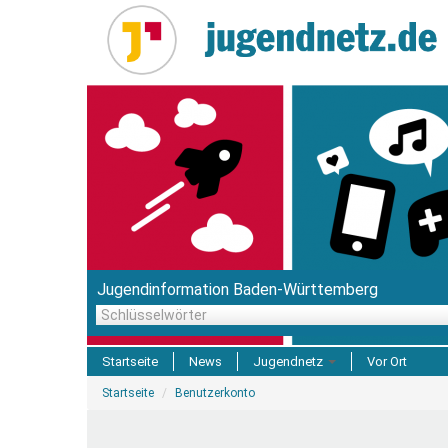
Direkt
zum
Inhalt
Jugendinformation Baden-Württemberg
Schlüsselwörter
Startseite
News
Jugendnetz
Vor Ort
Sie
Freizeit & Reisen
Startseite
Benutzerkonto
sind
hier
Einrichtungen