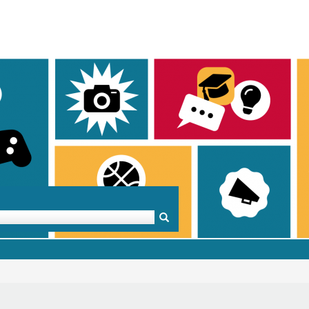
Mentoren & Projekte
Schule & Beruf
Demok
Projekte
Schulen in BW
Demok