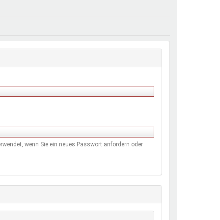
henrechte
ltcoach
darbeitsnetz
dgemeinderäte
ct! im Netz
dagentur
 verwendet, wenn Sie ein neues Passwort anfordern oder