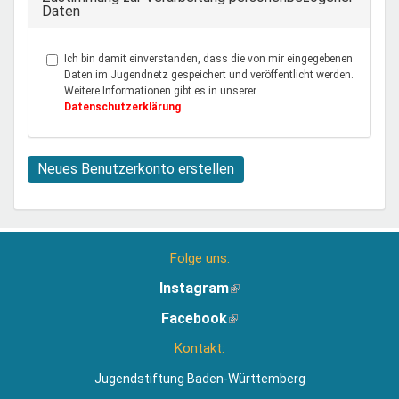
Daten
Ich bin damit einverstanden, dass die von mir eingegebenen
Daten im Jugendnetz gespeichert und veröffentlicht werden.
Weitere Informationen gibt es in unserer
Datenschutzerklärung
.
Neues Benutzerkonto erstellen
Folge uns:
Instagram
(Link
ist
Facebook
(Link
extern)
ist
Kontakt:
extern)
Jugendstiftung Baden-Württemberg