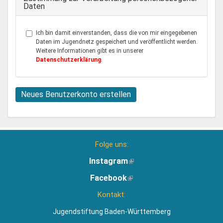
Daten
Ich bin damit einverstanden, dass die von mir eingegebenen
Daten im Jugendnetz gespeichert und veröffentlicht werden.
Weitere Informationen gibt es in unserer
Datenschutzerklärung
.
Neues Benutzerkonto erstellen
Folge uns:
Instagram
(Link
ist
Facebook
(Link
extern)
ist
Kontakt:
extern)
Jugendstiftung Baden-Württemberg