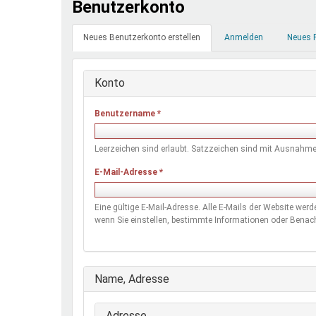
Benutzerkonto
Ferienfreizeiten
Primäre
Sprung ins Ausland
Neues Benutzerkonto erstellen
(aktiver
Anmelden
Neues 
Reiter
Reiter)
Konto
Benutzername
*
Leerzeichen sind erlaubt. Satzzeichen sind mit Ausnahme 
E-Mail-Adresse
*
Eine gültige E-Mail-Adresse. Alle E-Mails der Website wer
wenn Sie einstellen, bestimmte Informationen oder Benach
Ausblenden
Name, Adresse
Adresse