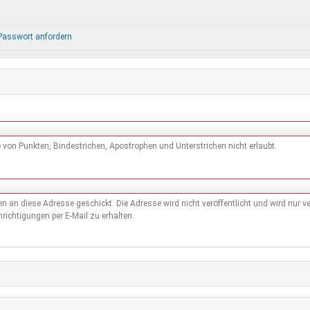
DeinDing BW
Jugendbegleiter
Mensc
Vielfaltcoach
SMpfau (SMV)
Vielfa
Passwort anfordern
Umweltmentoren
SMV im Kultusportal
Jugen
Mitmachen Ehrensache
Qualipass
Jugen
Projektfinanzierung
Junge Seiten
REspe
Jugendstiftung BW
Traumberufe
Jugen
Schülermentoren-Programme
von Punkten, Bindestrichen, Apostrophen und Unterstrichen nicht erlaubt.
den an diese Adresse geschickt. Die Adresse wird nicht veröffentlicht und wird nur
richtigungen per E-Mail zu erhalten.