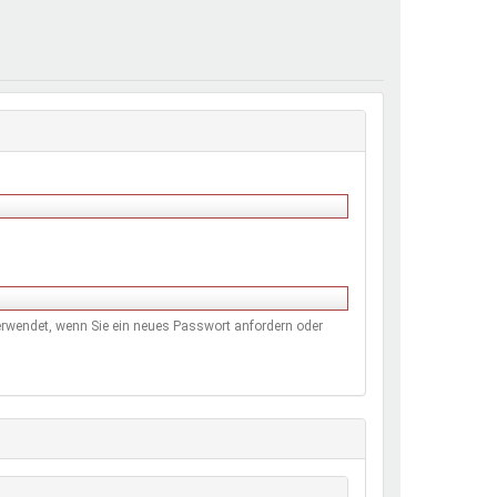
henrechte
ltcoach
darbeitsnetz
dgemeinderäte
ct! im Netz
dagentur
 verwendet, wenn Sie ein neues Passwort anfordern oder