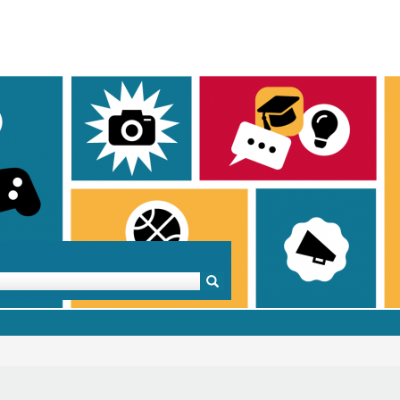
Mentoren & Projekte
Schule & Beruf
Demok
Projekte
Schulen in BW
Demok