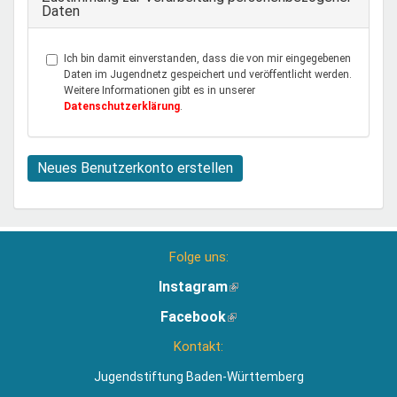
Daten
Ich bin damit einverstanden, dass die von mir eingegebenen
Daten im Jugendnetz gespeichert und veröffentlicht werden.
Weitere Informationen gibt es in unserer
Datenschutzerklärung
.
Neues Benutzerkonto erstellen
Folge uns:
Instagram
(Link
ist
Facebook
(Link
extern)
ist
Kontakt:
extern)
Jugendstiftung Baden-Württemberg