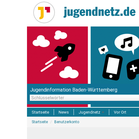
Direkt
zum
Inhalt
Jugendinformation Baden-Württemberg
Schlüsselwörter
Startseite
News
Jugendnetz
Vor Ort
Sie
Freizeit & Reisen
Startseite
Benutzerkonto
sind
hier
Einrichtungen