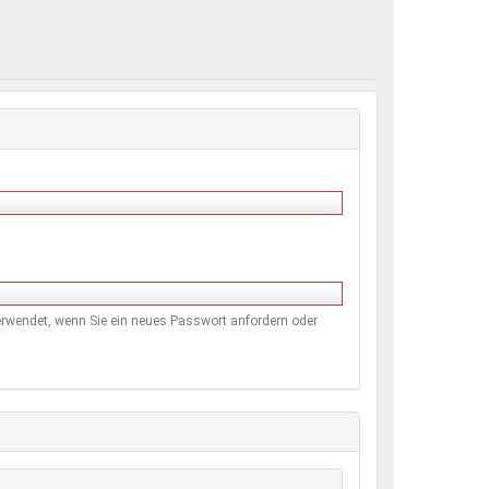
henrechte
ltcoach
darbeitsnetz
dgemeinderäte
ct! im Netz
dagentur
 verwendet, wenn Sie ein neues Passwort anfordern oder