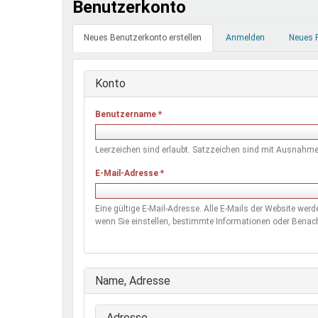
Benutzerkonto
Ferienfreizeiten
Primäre
Sprung ins Ausland
Neues Benutzerkonto erstellen
(aktiver
Anmelden
Neues 
Reiter
Reiter)
Konto
Benutzername
*
Leerzeichen sind erlaubt. Satzzeichen sind mit Ausnahme 
E-Mail-Adresse
*
Eine gültige E-Mail-Adresse. Alle E-Mails der Website wer
wenn Sie einstellen, bestimmte Informationen oder Benach
Ausblenden
Name, Adresse
Adresse