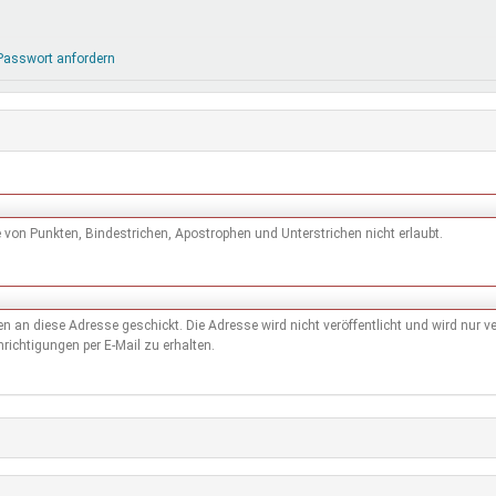
DeinDing BW
Jugendbegleiter
Mensc
Vielfaltcoach
SMpfau (SMV)
Vielfa
Passwort anfordern
Umweltmentoren
SMV im Kultusportal
Jugen
Mitmachen Ehrensache
Qualipass
Jugen
Projektfinanzierung
Junge Seiten
REspe
Jugendstiftung BW
Traumberufe
Jugen
Schülermentoren-Programme
von Punkten, Bindestrichen, Apostrophen und Unterstrichen nicht erlaubt.
den an diese Adresse geschickt. Die Adresse wird nicht veröffentlicht und wird nur
richtigungen per E-Mail zu erhalten.