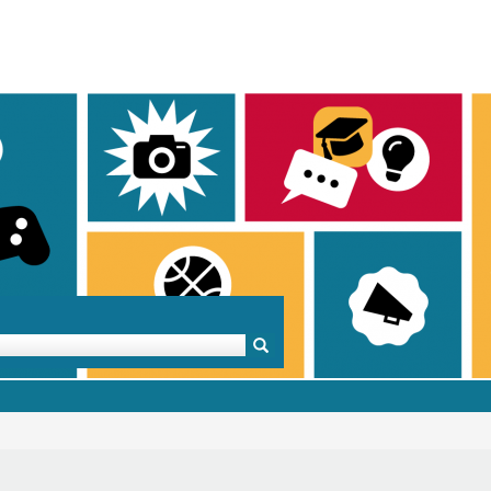
Mentoren & Projekte
Schule & Beruf
Demok
Projekte
Schulen in BW
Demok