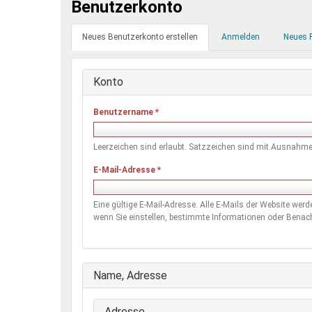
Benutzerkonto
Ferienfreizeiten
Primäre
Sprung ins Ausland
Neues Benutzerkonto erstellen
(aktiver
Anmelden
Neues 
Reiter
Reiter)
Konto
Benutzername
*
Leerzeichen sind erlaubt. Satzzeichen sind mit Ausnahme 
E-Mail-Adresse
*
Eine gültige E-Mail-Adresse. Alle E-Mails der Website wer
wenn Sie einstellen, bestimmte Informationen oder Benach
Ausblenden
Name, Adresse
Adresse