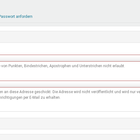
DeinDing BW
Jugendbegleiter
Mensc
Vielfaltcoach
SMpfau (SMV)
Vielfa
Passwort anfordern
Umweltmentoren
SMV im Kultusportal
Jugen
Mitmachen Ehrensache
Qualipass
Jugen
Projektfinanzierung
Junge Seiten
REspe
Jugendstiftung BW
Traumberufe
Jugen
Schülermentoren-Programme
von Punkten, Bindestrichen, Apostrophen und Unterstrichen nicht erlaubt.
den an diese Adresse geschickt. Die Adresse wird nicht veröffentlicht und wird nur
richtigungen per E-Mail zu erhalten.