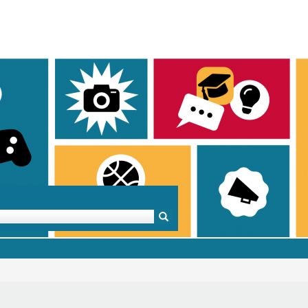
Mentoren & Projekte
Schule & Beruf
Demok
Projekte
Schulen in BW
Demok