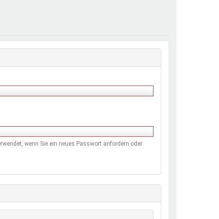
henrechte
ltcoach
darbeitsnetz
dgemeinderäte
ct! im Netz
dagentur
 verwendet, wenn Sie ein neues Passwort anfordern oder