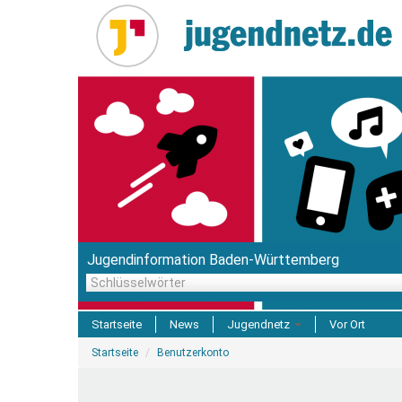
Direkt
zum
Inhalt
Jugendinformation Baden-Württemberg
Schlüsselwörter
Startseite
News
Jugendnetz
Vor Ort
Sie
Freizeit & Reisen
Startseite
Benutzerkonto
sind
hier
Einrichtungen