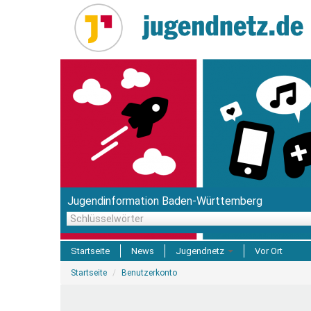
Direkt
zum
Inhalt
Jugendinformation Baden-Württemberg
Schlüsselwörter
Startseite
News
Jugendnetz
Vor Ort
Sie
Freizeit & Reisen
Startseite
Benutzerkonto
sind
hier
Einrichtungen