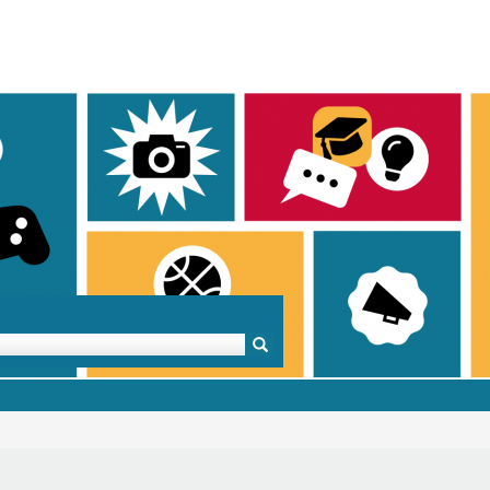
Mentoren & Projekte
Schule & Beruf
Demok
Projekte
Schulen in BW
Demok