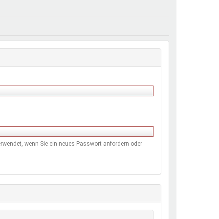
henrechte
ltcoach
darbeitsnetz
dgemeinderäte
ct! im Netz
dagentur
 verwendet, wenn Sie ein neues Passwort anfordern oder