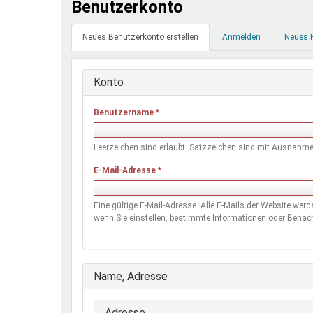
Benutzerkonto
Ferienfreizeiten
Primäre
Sprung ins Ausland
Neues Benutzerkonto erstellen
(aktiver
Anmelden
Neues 
Reiter
Reiter)
Konto
Benutzername
*
Leerzeichen sind erlaubt. Satzzeichen sind mit Ausnahme 
E-Mail-Adresse
*
Eine gültige E-Mail-Adresse. Alle E-Mails der Website wer
wenn Sie einstellen, bestimmte Informationen oder Benach
Ausblenden
Name, Adresse
Adresse