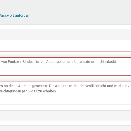
DeinDing BW
Jugendbegleiter
Mensc
Vielfaltcoach
SMpfau (SMV)
Vielfa
Passwort anfordern
Umweltmentoren
SMV im Kultusportal
Jugen
Mitmachen Ehrensache
Qualipass
Jugen
Projektfinanzierung
Junge Seiten
REspe
Jugendstiftung BW
Traumberufe
Jugen
Schülermentoren-Programme
von Punkten, Bindestrichen, Apostrophen und Unterstrichen nicht erlaubt.
den an diese Adresse geschickt. Die Adresse wird nicht veröffentlicht und wird nur
richtigungen per E-Mail zu erhalten.