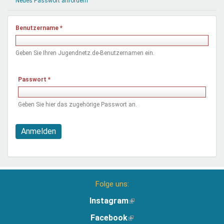
Neues Passwort anfordern
Mentoren & Projekte
Benutzername
*
Schule & Beruf
Geben Sie Ihren Jugendnetz.de-Benutzernamen ein.
Demokratie & Beteiligung
Passwort
*
Geben Sie hier das zugehörige Passwort an.
Anmelden
Folge uns:
Instagram
(Link
ist
Facebook
(Link
extern)