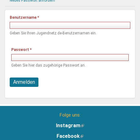
Neues Passwort anfordern
Mentoren & Projekte
Benutzername
*
Schule & Beruf
Geben Sie Ihren Jugendnetz.de-Benutzernamen ein.
Demokratie & Beteiligung
Passwort
*
Geben Sie hier das zugehörige Passwort an.
Anmelden
Folge uns:
Instagram
(Link
ist
Facebook
(Link
extern)