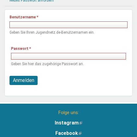
Neues Passwort anfordern
Mentoren & Projekte
Benutzername
*
Schule & Beruf
Geben Sie Ihren Jugendnetz.de-Benutzernamen ein.
Demokratie & Beteiligung
Passwort
*
Geben Sie hier das zugehörige Passwort an.
Anmelden
Folge uns:
Instagram
(Link
ist
Facebook
(Link
extern)